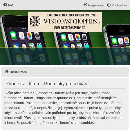
FAQ
Registrovat
Přihlásit se
Obsah fóra
iPhone.cz - fórum - Podmínky pro užívání
Svým přístupem na „iPhone.cz - fórum“ (dále jen “my”, “naše”, “nás”,
“iPhone.cz - fórum”, “https://forum.iphone.cz”), souhlasíte s následujícími
podmínkami. Pokud nesouhlasíte, neprodleně opusťte „iPhone.cz - fórum“,
nevstupujte na něj a nepoužívejte jej. Vyhrazujeme si právo tyto podmínky
kdykoliv změnit a učiníme vše potřebné pro to, abychom vás o této změně
informovali. Přesto je rozumné tyto podmínky průběžně sledovat vzhledem
k tomu, že používáním „iPhone.cz - fórum“ s nimi souhlasíte.