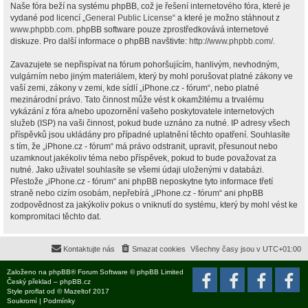
Naše fóra beží na systému phpBB, což je řešení internetového fóra, které je
vydané pod licencí „
General Public License
“ a které je možno stáhnout z
www.phpbb.com
. phpBB software pouze zprostředkovává internetové
diskuze. Pro další informace o phpBB navštivte:
http://www.phpbb.com/
.
Zavazujete se nepřispívat na fórum pohoršujícím, hanlivým, nevhodným,
vulgárním nebo jiným materiálem, který by mohl porušovat platné zákony ve
vaší zemi, zákony v zemi, kde sídlí „iPhone.cz - fórum“, nebo platné
mezinárodní právo. Tato činnost může vést k okamžitému a trvalému
vykázání z fóra a/nebo upozornění vašeho poskytovatele internetových
služeb (ISP) na vaši činnost, pokud bude uznáno za nutné. IP adresy všech
příspěvků jsou ukládány pro případné uplatnění těchto opatření. Souhlasíte
s tím, že „iPhone.cz - fórum“ má právo odstranit, upravit, přesunout nebo
uzamknout jakékoliv téma nebo příspěvek, pokud to bude považovat za
nutné. Jako uživatel souhlasíte se všemi údaji uloženými v databázi.
Přestože „iPhone.cz - fórum“ ani phpBB neposkytne tyto informace třetí
straně nebo cizím osobám, nepřebírá „iPhone.cz - fórum“ ani phpBB
zodpovědnost za jakýkoliv pokus o vniknutí do systému, který by mohl vést ke
kompromitaci těchto dat.
Kontaktujte nás
Smazat cookies
Všechny časy jsou v
UTC+01:00
Založeno na
phpBB
® Forum Software © phpBB Limited
Český překlad –
phpBB.cz
Style
proflat
od ©
Mazeltof
2017
Soukromí
|
Podmínky