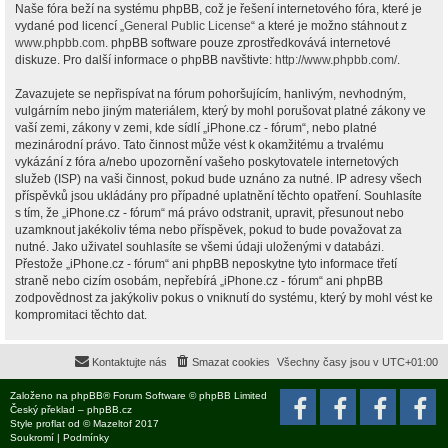
Naše fóra beží na systému phpBB, což je řešení internetového fóra, které je
vydané pod licencí „
General Public License
“ a které je možno stáhnout z
www.phpbb.com
. phpBB software pouze zprostředkovává internetové
diskuze. Pro další informace o phpBB navštivte:
http://www.phpbb.com/
.
Zavazujete se nepřispívat na fórum pohoršujícím, hanlivým, nevhodným,
vulgárním nebo jiným materiálem, který by mohl porušovat platné zákony ve
vaší zemi, zákony v zemi, kde sídlí „iPhone.cz - fórum“, nebo platné
mezinárodní právo. Tato činnost může vést k okamžitému a trvalému
vykázání z fóra a/nebo upozornění vašeho poskytovatele internetových
služeb (ISP) na vaši činnost, pokud bude uznáno za nutné. IP adresy všech
příspěvků jsou ukládány pro případné uplatnění těchto opatření. Souhlasíte
s tím, že „iPhone.cz - fórum“ má právo odstranit, upravit, přesunout nebo
uzamknout jakékoliv téma nebo příspěvek, pokud to bude považovat za
nutné. Jako uživatel souhlasíte se všemi údaji uloženými v databázi.
Přestože „iPhone.cz - fórum“ ani phpBB neposkytne tyto informace třetí
straně nebo cizím osobám, nepřebírá „iPhone.cz - fórum“ ani phpBB
zodpovědnost za jakýkoliv pokus o vniknutí do systému, který by mohl vést ke
kompromitaci těchto dat.
Kontaktujte nás
Smazat cookies
Všechny časy jsou v
UTC+01:00
Založeno na
phpBB
® Forum Software © phpBB Limited
Český překlad –
phpBB.cz
Style
proflat
od ©
Mazeltof
2017
Soukromí
|
Podmínky