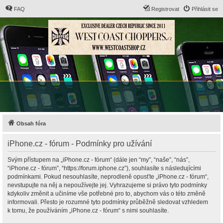
FAQ
Registrovat
Přihlásit se
Obsah fóra
iPhone.cz - fórum - Podmínky pro užívání
Svým přístupem na „iPhone.cz - fórum“ (dále jen “my”, “naše”, “nás”,
“iPhone.cz - fórum”, “https://forum.iphone.cz”), souhlasíte s následujícími
podmínkami. Pokud nesouhlasíte, neprodleně opusťte „iPhone.cz - fórum“,
nevstupujte na něj a nepoužívejte jej. Vyhrazujeme si právo tyto podmínky
kdykoliv změnit a učiníme vše potřebné pro to, abychom vás o této změně
informovali. Přesto je rozumné tyto podmínky průběžně sledovat vzhledem
k tomu, že používáním „iPhone.cz - fórum“ s nimi souhlasíte.