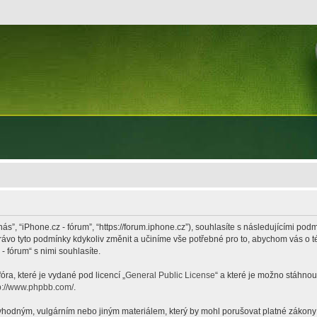
nás”, “iPhone.cz - fórum”, “https://forum.iphone.cz”), souhlasíte s následujícími p
právo tyto podmínky kdykoliv změnit a učiníme vše potřebné pro to, abychom vás o 
 fórum“ s nimi souhlasíte.
ra, které je vydané pod licencí „
General Public License
“ a které je možno stáhnou
p://www.phpbb.com/
.
hodným, vulgárním nebo jiným materiálem, který by mohl porušovat platné zákony ve