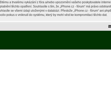
žitému a trvalému vykázání z fóra a/nebo upozornění vašeho poskytovatele interne
latnění těchto opatření. Souhlasíte s tím, že „iPhone.cz - fórum“ má právo odstran
hlasíte se všemi údaji uloženými v databázi. Přestože „iPhone.cz - fórum“ ani php
liv pokus o vniknutí do systému, který by mohl vést ke kompromitaci těchto dat.