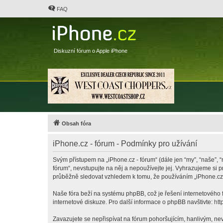
FAQ
Diskuzní fórum o Apple iPhone
Obsah fóra
iPhone.cz - fórum - Podmínky pro užívání
Svým přístupem na „iPhone.cz - fórum“ (dále jen “my”, “naše”, “
fórum“, nevstupujte na něj a nepoužívejte jej. Vyhrazujeme si 
průběžně sledovat vzhledem k tomu, že používáním „iPhone.cz -
Naše fóra beží na systému phpBB, což je řešení internetového fó
internetové diskuze. Pro další informace o phpBB navštivte:
htt
Zavazujete se nepřispívat na fórum pohoršujícím, hanlivým, nev