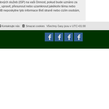
tových služeb (ISP) na vaši činnost, pokud bude uznáno za
it, upravit, přesunout nebo uzamknout jakékoliv téma nebo
BB neposkytne tyto informace třetí straně nebo cizím osobám,
Kontaktujte nás
Smazat cookies
Všechny časy jsou v
UTC+01:00