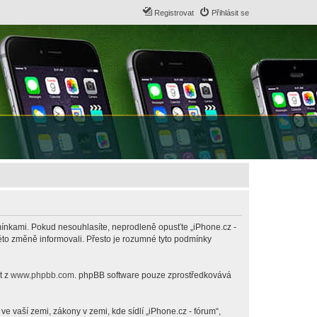
Registrovat
Přihlásit se
odmínkami. Pokud nesouhlasíte, neprodleně opusťte „iPhone.cz -
této změně informovali. Přesto je rozumné tyto podmínky
t z
www.phpbb.com
. phpBB software pouze zprostředkovává
 vaší zemi, zákony v zemi, kde sídlí „iPhone.cz - fórum“,