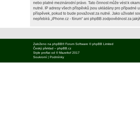
nebo platné mezinárodní právo. Tato činnost může vést k okam
nutné. IP adresy všech příspěvků jsou ukládány pro případné up
příspěvek, pokud to bude považovat za nutné. Jako uživatel sou
nepřebírá „iPhone.cz - fórum“ ani phpBB zodpovědnost za jakýko
Založeno na
phpBB
® Forum Software © phpBB Limited
Český překlad –
phpBB.cz
Style
proflat
od ©
Mazeltof
2017
Soukromí
|
Podmínky