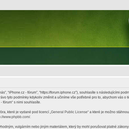
nás”, “iPhone.cz - fórum”, “https://forum.iphone.cz”), souhlasíte s následujícími p
právo tyto podmínky kdykoliv změnit a učiníme vše potřebné pro to, abychom vás o 
 fórum“ s nimi souhlasíte.
ra, které je vydané pod licencí „
General Public License
“ a které je možno stáhnou
p://www.phpbb.com/
.
hodným, vulgárním nebo jiným materiálem, který by mohl porušovat platné zákony ve