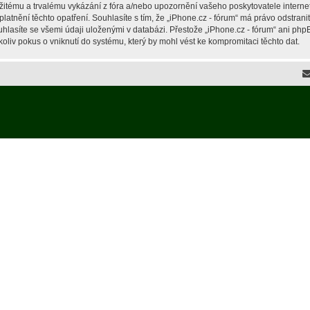
žitému a trvalému vykázání z fóra a/nebo upozornění vašeho poskytovatele interne
latnění těchto opatření. Souhlasíte s tím, že „iPhone.cz - fórum“ má právo odstran
hlasíte se všemi údaji uloženými v databázi. Přestože „iPhone.cz - fórum“ ani php
liv pokus o vniknutí do systému, který by mohl vést ke kompromitaci těchto dat.