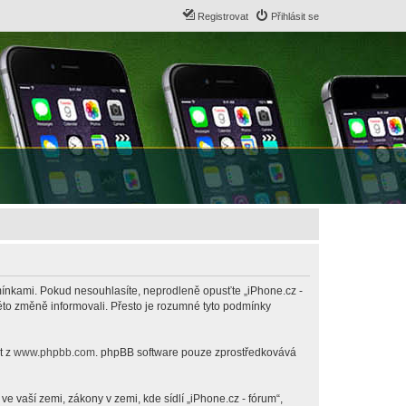
Registrovat
Přihlásit se
odmínkami. Pokud nesouhlasíte, neprodleně opusťte „iPhone.cz -
této změně informovali. Přesto je rozumné tyto podmínky
t z
www.phpbb.com
. phpBB software pouze zprostředkovává
 vaší zemi, zákony v zemi, kde sídlí „iPhone.cz - fórum“,