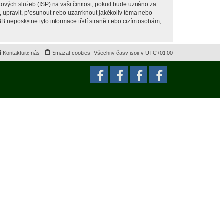
tových služeb (ISP) na vaši činnost, pokud bude uznáno za
it, upravit, přesunout nebo uzamknout jakékoliv téma nebo
BB neposkytne tyto informace třetí straně nebo cizím osobám,
Kontaktujte nás
Smazat cookies
Všechny časy jsou v
UTC+01:00