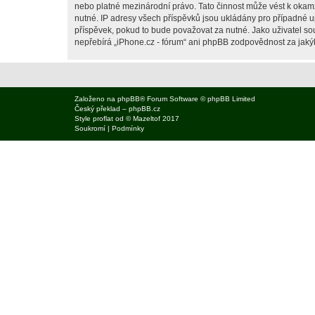
nebo platné mezinárodní právo. Tato činnost může vést k okam
nutné. IP adresy všech příspěvků jsou ukládány pro případné up
příspěvek, pokud to bude považovat za nutné. Jako uživatel sou
nepřebírá „iPhone.cz - fórum“ ani phpBB zodpovědnost za jakýko
Založeno na
phpBB
® Forum Software © phpBB Limited
Český překlad –
phpBB.cz
Style
proflat
od ©
Mazeltof
2017
Soukromí
|
Podmínky