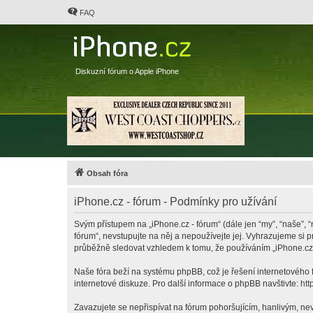
FAQ
Diskuzní fórum o Apple iPhone
Obsah fóra
iPhone.cz - fórum - Podmínky pro užívání
Svým přístupem na „iPhone.cz - fórum“ (dále jen “my”, “naše”, “
fórum“, nevstupujte na něj a nepoužívejte jej. Vyhrazujeme si 
průběžně sledovat vzhledem k tomu, že používáním „iPhone.cz -
Naše fóra beží na systému phpBB, což je řešení internetového fó
internetové diskuze. Pro další informace o phpBB navštivte:
htt
Zavazujete se nepřispívat na fórum pohoršujícím, hanlivým, nev