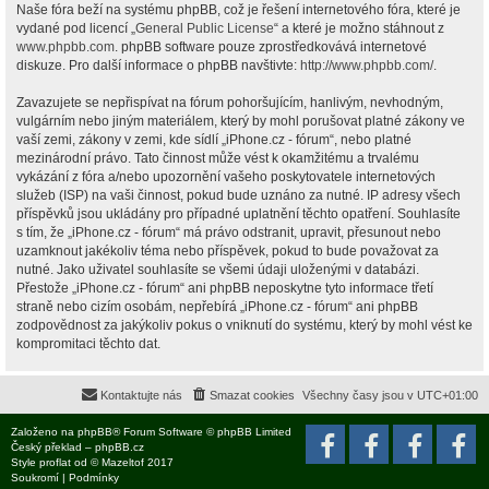
Naše fóra beží na systému phpBB, což je řešení internetového fóra, které je
vydané pod licencí „
General Public License
“ a které je možno stáhnout z
www.phpbb.com
. phpBB software pouze zprostředkovává internetové
diskuze. Pro další informace o phpBB navštivte:
http://www.phpbb.com/
.
Zavazujete se nepřispívat na fórum pohoršujícím, hanlivým, nevhodným,
vulgárním nebo jiným materiálem, který by mohl porušovat platné zákony ve
vaší zemi, zákony v zemi, kde sídlí „iPhone.cz - fórum“, nebo platné
mezinárodní právo. Tato činnost může vést k okamžitému a trvalému
vykázání z fóra a/nebo upozornění vašeho poskytovatele internetových
služeb (ISP) na vaši činnost, pokud bude uznáno za nutné. IP adresy všech
příspěvků jsou ukládány pro případné uplatnění těchto opatření. Souhlasíte
s tím, že „iPhone.cz - fórum“ má právo odstranit, upravit, přesunout nebo
uzamknout jakékoliv téma nebo příspěvek, pokud to bude považovat za
nutné. Jako uživatel souhlasíte se všemi údaji uloženými v databázi.
Přestože „iPhone.cz - fórum“ ani phpBB neposkytne tyto informace třetí
straně nebo cizím osobám, nepřebírá „iPhone.cz - fórum“ ani phpBB
zodpovědnost za jakýkoliv pokus o vniknutí do systému, který by mohl vést ke
kompromitaci těchto dat.
Kontaktujte nás
Smazat cookies
Všechny časy jsou v
UTC+01:00
Založeno na
phpBB
® Forum Software © phpBB Limited
Český překlad –
phpBB.cz
Style
proflat
od ©
Mazeltof
2017
Soukromí
|
Podmínky