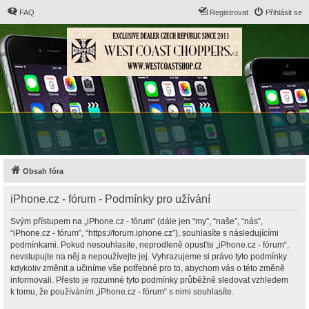
FAQ
Registrovat
Přihlásit se
Obsah fóra
iPhone.cz - fórum - Podmínky pro užívání
Svým přístupem na „iPhone.cz - fórum“ (dále jen “my”, “naše”, “nás”,
“iPhone.cz - fórum”, “https://forum.iphone.cz”), souhlasíte s následujícími
podmínkami. Pokud nesouhlasíte, neprodleně opusťte „iPhone.cz - fórum“,
nevstupujte na něj a nepoužívejte jej. Vyhrazujeme si právo tyto podmínky
kdykoliv změnit a učiníme vše potřebné pro to, abychom vás o této změně
informovali. Přesto je rozumné tyto podmínky průběžně sledovat vzhledem
k tomu, že používáním „iPhone.cz - fórum“ s nimi souhlasíte.