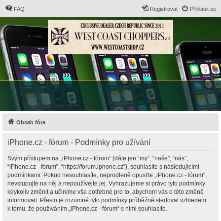
FAQ
Registrovat
Přihlásit se
Obsah fóra
iPhone.cz - fórum - Podmínky pro užívání
Svým přístupem na „iPhone.cz - fórum“ (dále jen “my”, “naše”, “nás”,
“iPhone.cz - fórum”, “https://forum.iphone.cz”), souhlasíte s následujícími
podmínkami. Pokud nesouhlasíte, neprodleně opusťte „iPhone.cz - fórum“,
nevstupujte na něj a nepoužívejte jej. Vyhrazujeme si právo tyto podmínky
kdykoliv změnit a učiníme vše potřebné pro to, abychom vás o této změně
informovali. Přesto je rozumné tyto podmínky průběžně sledovat vzhledem
k tomu, že používáním „iPhone.cz - fórum“ s nimi souhlasíte.