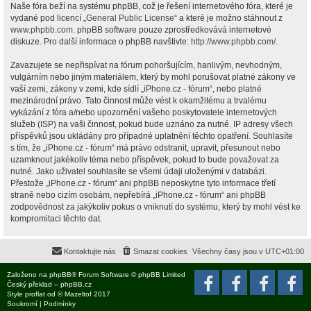
Naše fóra beží na systému phpBB, což je řešení internetového fóra, které je
vydané pod licencí „
General Public License
“ a které je možno stáhnout z
www.phpbb.com
. phpBB software pouze zprostředkovává internetové
diskuze. Pro další informace o phpBB navštivte:
http://www.phpbb.com/
.
Zavazujete se nepřispívat na fórum pohoršujícím, hanlivým, nevhodným,
vulgárním nebo jiným materiálem, který by mohl porušovat platné zákony ve
vaší zemi, zákony v zemi, kde sídlí „iPhone.cz - fórum“, nebo platné
mezinárodní právo. Tato činnost může vést k okamžitému a trvalému
vykázání z fóra a/nebo upozornění vašeho poskytovatele internetových
služeb (ISP) na vaši činnost, pokud bude uznáno za nutné. IP adresy všech
příspěvků jsou ukládány pro případné uplatnění těchto opatření. Souhlasíte
s tím, že „iPhone.cz - fórum“ má právo odstranit, upravit, přesunout nebo
uzamknout jakékoliv téma nebo příspěvek, pokud to bude považovat za
nutné. Jako uživatel souhlasíte se všemi údaji uloženými v databázi.
Přestože „iPhone.cz - fórum“ ani phpBB neposkytne tyto informace třetí
straně nebo cizím osobám, nepřebírá „iPhone.cz - fórum“ ani phpBB
zodpovědnost za jakýkoliv pokus o vniknutí do systému, který by mohl vést ke
kompromitaci těchto dat.
Kontaktujte nás
Smazat cookies
Všechny časy jsou v
UTC+01:00
Založeno na
phpBB
® Forum Software © phpBB Limited
Český překlad –
phpBB.cz
Style
proflat
od ©
Mazeltof
2017
Soukromí
|
Podmínky