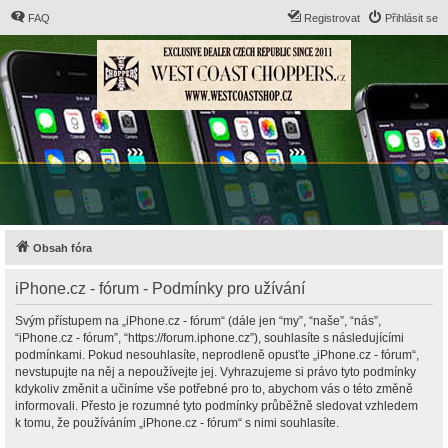
FAQ
Registrovat
Přihlásit se
Obsah fóra
iPhone.cz - fórum - Podmínky pro užívání
Svým přístupem na „iPhone.cz - fórum“ (dále jen “my”, “naše”, “nás”,
“iPhone.cz - fórum”, “https://forum.iphone.cz”), souhlasíte s následujícími
podmínkami. Pokud nesouhlasíte, neprodleně opusťte „iPhone.cz - fórum“,
nevstupujte na něj a nepoužívejte jej. Vyhrazujeme si právo tyto podmínky
kdykoliv změnit a učiníme vše potřebné pro to, abychom vás o této změně
informovali. Přesto je rozumné tyto podmínky průběžně sledovat vzhledem
k tomu, že používáním „iPhone.cz - fórum“ s nimi souhlasíte.