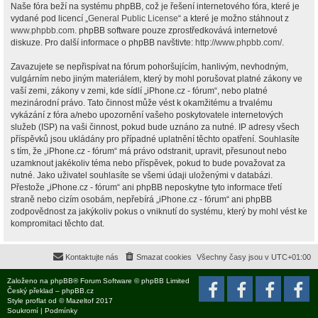
Naše fóra beží na systému phpBB, což je řešení internetového fóra, které je
vydané pod licencí „
General Public License
“ a které je možno stáhnout z
www.phpbb.com
. phpBB software pouze zprostředkovává internetové
diskuze. Pro další informace o phpBB navštivte:
http://www.phpbb.com/
.
Zavazujete se nepřispívat na fórum pohoršujícím, hanlivým, nevhodným,
vulgárním nebo jiným materiálem, který by mohl porušovat platné zákony ve
vaší zemi, zákony v zemi, kde sídlí „iPhone.cz - fórum“, nebo platné
mezinárodní právo. Tato činnost může vést k okamžitému a trvalému
vykázání z fóra a/nebo upozornění vašeho poskytovatele internetových
služeb (ISP) na vaši činnost, pokud bude uznáno za nutné. IP adresy všech
příspěvků jsou ukládány pro případné uplatnění těchto opatření. Souhlasíte
s tím, že „iPhone.cz - fórum“ má právo odstranit, upravit, přesunout nebo
uzamknout jakékoliv téma nebo příspěvek, pokud to bude považovat za
nutné. Jako uživatel souhlasíte se všemi údaji uloženými v databázi.
Přestože „iPhone.cz - fórum“ ani phpBB neposkytne tyto informace třetí
straně nebo cizím osobám, nepřebírá „iPhone.cz - fórum“ ani phpBB
zodpovědnost za jakýkoliv pokus o vniknutí do systému, který by mohl vést ke
kompromitaci těchto dat.
Kontaktujte nás
Smazat cookies
Všechny časy jsou v
UTC+01:00
Založeno na
phpBB
® Forum Software © phpBB Limited
Český překlad –
phpBB.cz
Style
proflat
od ©
Mazeltof
2017
Soukromí
|
Podmínky