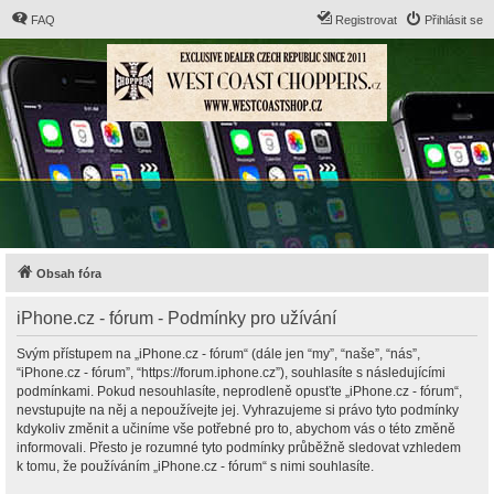
FAQ
Registrovat
Přihlásit se
Obsah fóra
iPhone.cz - fórum - Podmínky pro užívání
Svým přístupem na „iPhone.cz - fórum“ (dále jen “my”, “naše”, “nás”,
“iPhone.cz - fórum”, “https://forum.iphone.cz”), souhlasíte s následujícími
podmínkami. Pokud nesouhlasíte, neprodleně opusťte „iPhone.cz - fórum“,
nevstupujte na něj a nepoužívejte jej. Vyhrazujeme si právo tyto podmínky
kdykoliv změnit a učiníme vše potřebné pro to, abychom vás o této změně
informovali. Přesto je rozumné tyto podmínky průběžně sledovat vzhledem
k tomu, že používáním „iPhone.cz - fórum“ s nimi souhlasíte.