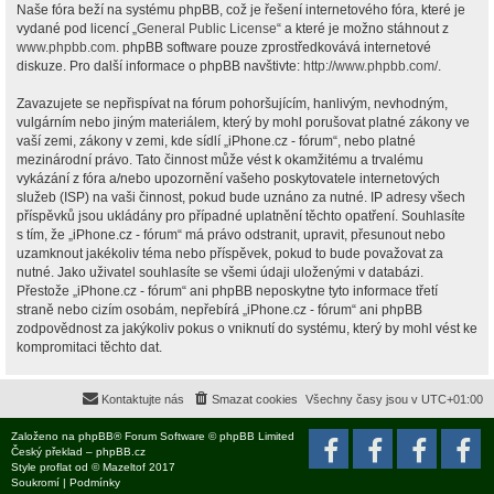
Naše fóra beží na systému phpBB, což je řešení internetového fóra, které je
vydané pod licencí „
General Public License
“ a které je možno stáhnout z
www.phpbb.com
. phpBB software pouze zprostředkovává internetové
diskuze. Pro další informace o phpBB navštivte:
http://www.phpbb.com/
.
Zavazujete se nepřispívat na fórum pohoršujícím, hanlivým, nevhodným,
vulgárním nebo jiným materiálem, který by mohl porušovat platné zákony ve
vaší zemi, zákony v zemi, kde sídlí „iPhone.cz - fórum“, nebo platné
mezinárodní právo. Tato činnost může vést k okamžitému a trvalému
vykázání z fóra a/nebo upozornění vašeho poskytovatele internetových
služeb (ISP) na vaši činnost, pokud bude uznáno za nutné. IP adresy všech
příspěvků jsou ukládány pro případné uplatnění těchto opatření. Souhlasíte
s tím, že „iPhone.cz - fórum“ má právo odstranit, upravit, přesunout nebo
uzamknout jakékoliv téma nebo příspěvek, pokud to bude považovat za
nutné. Jako uživatel souhlasíte se všemi údaji uloženými v databázi.
Přestože „iPhone.cz - fórum“ ani phpBB neposkytne tyto informace třetí
straně nebo cizím osobám, nepřebírá „iPhone.cz - fórum“ ani phpBB
zodpovědnost za jakýkoliv pokus o vniknutí do systému, který by mohl vést ke
kompromitaci těchto dat.
Kontaktujte nás
Smazat cookies
Všechny časy jsou v
UTC+01:00
Založeno na
phpBB
® Forum Software © phpBB Limited
Český překlad –
phpBB.cz
Style
proflat
od ©
Mazeltof
2017
Soukromí
|
Podmínky