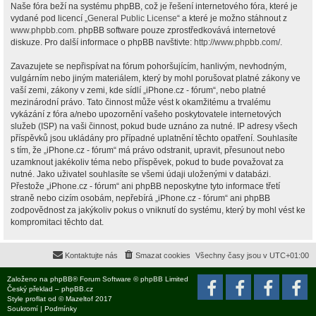
Naše fóra beží na systému phpBB, což je řešení internetového fóra, které je
vydané pod licencí „
General Public License
“ a které je možno stáhnout z
www.phpbb.com
. phpBB software pouze zprostředkovává internetové
diskuze. Pro další informace o phpBB navštivte:
http://www.phpbb.com/
.
Zavazujete se nepřispívat na fórum pohoršujícím, hanlivým, nevhodným,
vulgárním nebo jiným materiálem, který by mohl porušovat platné zákony ve
vaší zemi, zákony v zemi, kde sídlí „iPhone.cz - fórum“, nebo platné
mezinárodní právo. Tato činnost může vést k okamžitému a trvalému
vykázání z fóra a/nebo upozornění vašeho poskytovatele internetových
služeb (ISP) na vaši činnost, pokud bude uznáno za nutné. IP adresy všech
příspěvků jsou ukládány pro případné uplatnění těchto opatření. Souhlasíte
s tím, že „iPhone.cz - fórum“ má právo odstranit, upravit, přesunout nebo
uzamknout jakékoliv téma nebo příspěvek, pokud to bude považovat za
nutné. Jako uživatel souhlasíte se všemi údaji uloženými v databázi.
Přestože „iPhone.cz - fórum“ ani phpBB neposkytne tyto informace třetí
straně nebo cizím osobám, nepřebírá „iPhone.cz - fórum“ ani phpBB
zodpovědnost za jakýkoliv pokus o vniknutí do systému, který by mohl vést ke
kompromitaci těchto dat.
Kontaktujte nás
Smazat cookies
Všechny časy jsou v
UTC+01:00
Založeno na
phpBB
® Forum Software © phpBB Limited
Český překlad –
phpBB.cz
Style
proflat
od ©
Mazeltof
2017
Soukromí
|
Podmínky