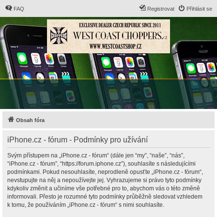
FAQ
Registrovat
Přihlásit se
Obsah fóra
iPhone.cz - fórum - Podmínky pro užívání
Svým přístupem na „iPhone.cz - fórum“ (dále jen “my”, “naše”, “nás”,
“iPhone.cz - fórum”, “https://forum.iphone.cz”), souhlasíte s následujícími
podmínkami. Pokud nesouhlasíte, neprodleně opusťte „iPhone.cz - fórum“,
nevstupujte na něj a nepoužívejte jej. Vyhrazujeme si právo tyto podmínky
kdykoliv změnit a učiníme vše potřebné pro to, abychom vás o této změně
informovali. Přesto je rozumné tyto podmínky průběžně sledovat vzhledem
k tomu, že používáním „iPhone.cz - fórum“ s nimi souhlasíte.