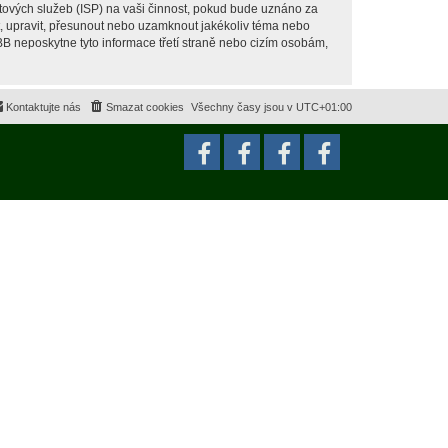
tových služeb (ISP) na vaši činnost, pokud bude uznáno za
it, upravit, přesunout nebo uzamknout jakékoliv téma nebo
BB neposkytne tyto informace třetí straně nebo cizím osobám,
Kontaktujte nás
Smazat cookies
Všechny časy jsou v
UTC+01:00