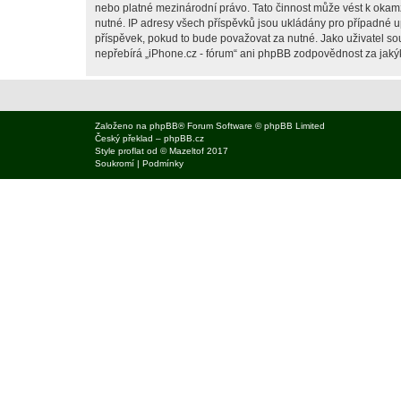
nebo platné mezinárodní právo. Tato činnost může vést k okam
nutné. IP adresy všech příspěvků jsou ukládány pro případné up
příspěvek, pokud to bude považovat za nutné. Jako uživatel sou
nepřebírá „iPhone.cz - fórum“ ani phpBB zodpovědnost za jakýko
Založeno na
phpBB
® Forum Software © phpBB Limited
Český překlad –
phpBB.cz
Style
proflat
od ©
Mazeltof
2017
Soukromí
|
Podmínky