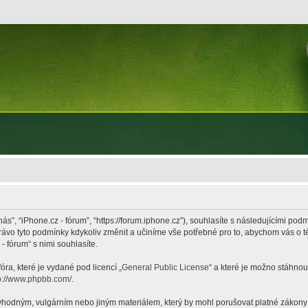
nás”, “iPhone.cz - fórum”, “https://forum.iphone.cz”), souhlasíte s následujícími p
právo tyto podmínky kdykoliv změnit a učiníme vše potřebné pro to, abychom vás o 
 fórum“ s nimi souhlasíte.
ra, které je vydané pod licencí „
General Public License
“ a které je možno stáhnou
p://www.phpbb.com/
.
hodným, vulgárním nebo jiným materiálem, který by mohl porušovat platné zákony ve