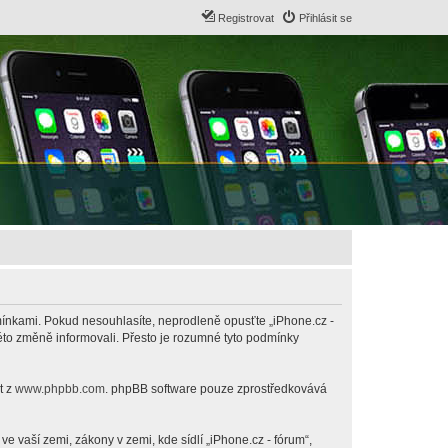
Registrovat
Přihlásit se
odmínkami. Pokud nesouhlasíte, neprodleně opusťte „iPhone.cz -
této změně informovali. Přesto je rozumné tyto podmínky
t z
www.phpbb.com
. phpBB software pouze zprostředkovává
 vaší zemi, zákony v zemi, kde sídlí „iPhone.cz - fórum“,