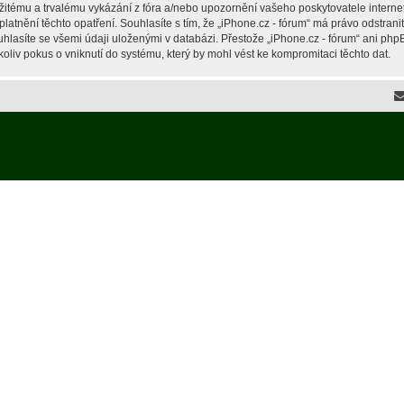
žitému a trvalému vykázání z fóra a/nebo upozornění vašeho poskytovatele interne
latnění těchto opatření. Souhlasíte s tím, že „iPhone.cz - fórum“ má právo odstran
hlasíte se všemi údaji uloženými v databázi. Přestože „iPhone.cz - fórum“ ani php
liv pokus o vniknutí do systému, který by mohl vést ke kompromitaci těchto dat.