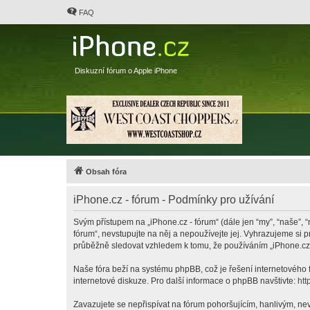
FAQ
Diskuzní fórum o Apple iPhone
Obsah fóra
iPhone.cz - fórum - Podmínky pro užívání
Svým přístupem na „iPhone.cz - fórum“ (dále jen “my”, “naše”, “
fórum“, nevstupujte na něj a nepoužívejte jej. Vyhrazujeme si 
průběžně sledovat vzhledem k tomu, že používáním „iPhone.cz -
Naše fóra beží na systému phpBB, což je řešení internetového fó
internetové diskuze. Pro další informace o phpBB navštivte:
htt
Zavazujete se nepřispívat na fórum pohoršujícím, hanlivým, nev