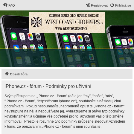
FAQ
Registrovat
Přihlásit se
Obsah fóra
iPhone.cz - fórum - Podmínky pro užívání
Svým přístupem na „iPhone.cz - fórum“ (dále jen “my”, “naše”, “nás”,
“iPhone.cz - fórum”, “https://forum.iphone.cz”), souhlasíte s následujícími
podmínkami. Pokud nesouhlasíte, neprodleně opusťte „iPhone.cz - fórum“,
nevstupujte na něj a nepoužívejte jej. Vyhrazujeme si právo tyto podmínky
kdykoliv změnit a učiníme vše potřebné pro to, abychom vás o této změně
informovali. Přesto je rozumné tyto podmínky průběžně sledovat vzhledem
k tomu, že používáním „iPhone.cz - fórum“ s nimi souhlasíte.