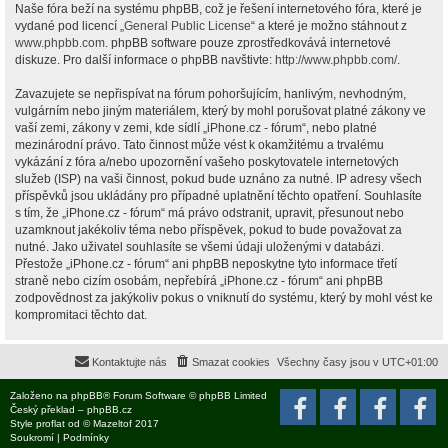
Naše fóra beží na systému phpBB, což je řešení internetového fóra, které je
vydané pod licencí „
General Public License
“ a které je možno stáhnout z
www.phpbb.com
. phpBB software pouze zprostředkovává internetové
diskuze. Pro další informace o phpBB navštivte:
http://www.phpbb.com/
.
Zavazujete se nepřispívat na fórum pohoršujícím, hanlivým, nevhodným,
vulgárním nebo jiným materiálem, který by mohl porušovat platné zákony ve
vaší zemi, zákony v zemi, kde sídlí „iPhone.cz - fórum“, nebo platné
mezinárodní právo. Tato činnost může vést k okamžitému a trvalému
vykázání z fóra a/nebo upozornění vašeho poskytovatele internetových
služeb (ISP) na vaši činnost, pokud bude uznáno za nutné. IP adresy všech
příspěvků jsou ukládány pro případné uplatnění těchto opatření. Souhlasíte
s tím, že „iPhone.cz - fórum“ má právo odstranit, upravit, přesunout nebo
uzamknout jakékoliv téma nebo příspěvek, pokud to bude považovat za
nutné. Jako uživatel souhlasíte se všemi údaji uloženými v databázi.
Přestože „iPhone.cz - fórum“ ani phpBB neposkytne tyto informace třetí
straně nebo cizím osobám, nepřebírá „iPhone.cz - fórum“ ani phpBB
zodpovědnost za jakýkoliv pokus o vniknutí do systému, který by mohl vést ke
kompromitaci těchto dat.
Kontaktujte nás
Smazat cookies
Všechny časy jsou v
UTC+01:00
Založeno na
phpBB
® Forum Software © phpBB Limited
Český překlad –
phpBB.cz
Style
proflat
od ©
Mazeltof
2017
Soukromí
|
Podmínky