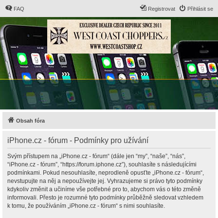
FAQ
Registrovat
Přihlásit se
Obsah fóra
iPhone.cz - fórum - Podmínky pro užívání
Svým přístupem na „iPhone.cz - fórum“ (dále jen “my”, “naše”, “nás”,
“iPhone.cz - fórum”, “https://forum.iphone.cz”), souhlasíte s následujícími
podmínkami. Pokud nesouhlasíte, neprodleně opusťte „iPhone.cz - fórum“,
nevstupujte na něj a nepoužívejte jej. Vyhrazujeme si právo tyto podmínky
kdykoliv změnit a učiníme vše potřebné pro to, abychom vás o této změně
informovali. Přesto je rozumné tyto podmínky průběžně sledovat vzhledem
k tomu, že používáním „iPhone.cz - fórum“ s nimi souhlasíte.