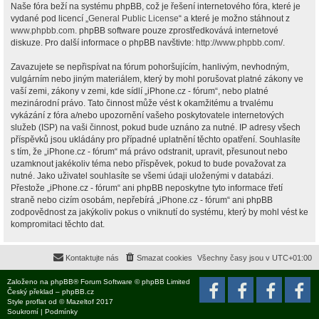
Naše fóra beží na systému phpBB, což je řešení internetového fóra, které je
vydané pod licencí „
General Public License
“ a které je možno stáhnout z
www.phpbb.com
. phpBB software pouze zprostředkovává internetové
diskuze. Pro další informace o phpBB navštivte:
http://www.phpbb.com/
.
Zavazujete se nepřispívat na fórum pohoršujícím, hanlivým, nevhodným,
vulgárním nebo jiným materiálem, který by mohl porušovat platné zákony ve
vaší zemi, zákony v zemi, kde sídlí „iPhone.cz - fórum“, nebo platné
mezinárodní právo. Tato činnost může vést k okamžitému a trvalému
vykázání z fóra a/nebo upozornění vašeho poskytovatele internetových
služeb (ISP) na vaši činnost, pokud bude uznáno za nutné. IP adresy všech
příspěvků jsou ukládány pro případné uplatnění těchto opatření. Souhlasíte
s tím, že „iPhone.cz - fórum“ má právo odstranit, upravit, přesunout nebo
uzamknout jakékoliv téma nebo příspěvek, pokud to bude považovat za
nutné. Jako uživatel souhlasíte se všemi údaji uloženými v databázi.
Přestože „iPhone.cz - fórum“ ani phpBB neposkytne tyto informace třetí
straně nebo cizím osobám, nepřebírá „iPhone.cz - fórum“ ani phpBB
zodpovědnost za jakýkoliv pokus o vniknutí do systému, který by mohl vést ke
kompromitaci těchto dat.
Kontaktujte nás
Smazat cookies
Všechny časy jsou v
UTC+01:00
Založeno na
phpBB
® Forum Software © phpBB Limited
Český překlad –
phpBB.cz
Style
proflat
od ©
Mazeltof
2017
Soukromí
|
Podmínky