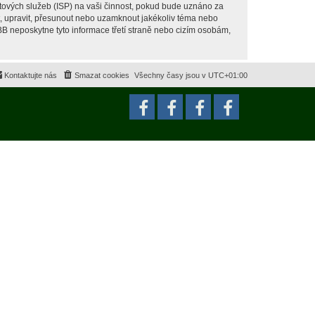
tových služeb (ISP) na vaši činnost, pokud bude uznáno za
it, upravit, přesunout nebo uzamknout jakékoliv téma nebo
BB neposkytne tyto informace třetí straně nebo cizím osobám,
Kontaktujte nás
Smazat cookies
Všechny časy jsou v
UTC+01:00