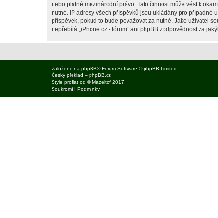
nebo platné mezinárodní právo. Tato činnost může vést k okam
nutné. IP adresy všech příspěvků jsou ukládány pro případné up
příspěvek, pokud to bude považovat za nutné. Jako uživatel sou
nepřebírá „iPhone.cz - fórum“ ani phpBB zodpovědnost za jakýko
Založeno na
phpBB
® Forum Software © phpBB Limited
Český překlad –
phpBB.cz
Style
proflat
od ©
Mazeltof
2017
Soukromí
|
Podmínky