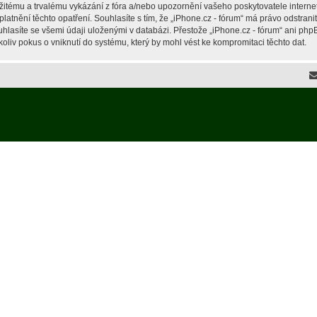
žitému a trvalému vykázání z fóra a/nebo upozornění vašeho poskytovatele interne
latnění těchto opatření. Souhlasíte s tím, že „iPhone.cz - fórum“ má právo odstran
hlasíte se všemi údaji uloženými v databázi. Přestože „iPhone.cz - fórum“ ani php
liv pokus o vniknutí do systému, který by mohl vést ke kompromitaci těchto dat.