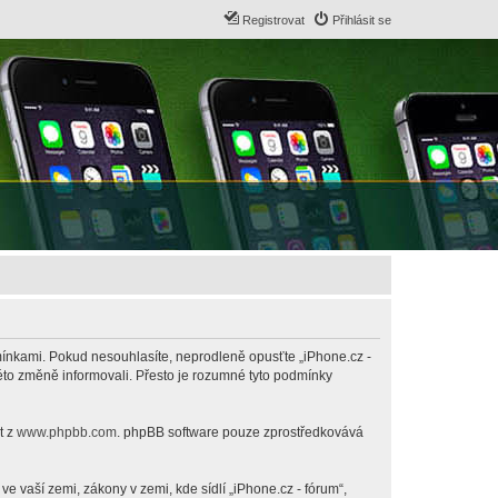
Registrovat
Přihlásit se
odmínkami. Pokud nesouhlasíte, neprodleně opusťte „iPhone.cz -
této změně informovali. Přesto je rozumné tyto podmínky
t z
www.phpbb.com
. phpBB software pouze zprostředkovává
 vaší zemi, zákony v zemi, kde sídlí „iPhone.cz - fórum“,