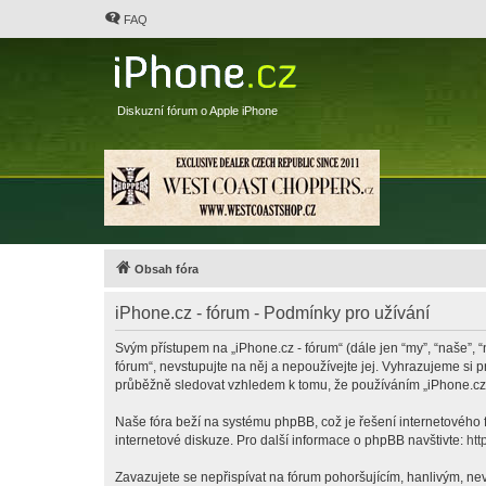
FAQ
Diskuzní fórum o Apple iPhone
Obsah fóra
iPhone.cz - fórum - Podmínky pro užívání
Svým přístupem na „iPhone.cz - fórum“ (dále jen “my”, “naše”, “
fórum“, nevstupujte na něj a nepoužívejte jej. Vyhrazujeme si 
průběžně sledovat vzhledem k tomu, že používáním „iPhone.cz -
Naše fóra beží na systému phpBB, což je řešení internetového fó
internetové diskuze. Pro další informace o phpBB navštivte:
htt
Zavazujete se nepřispívat na fórum pohoršujícím, hanlivým, nev