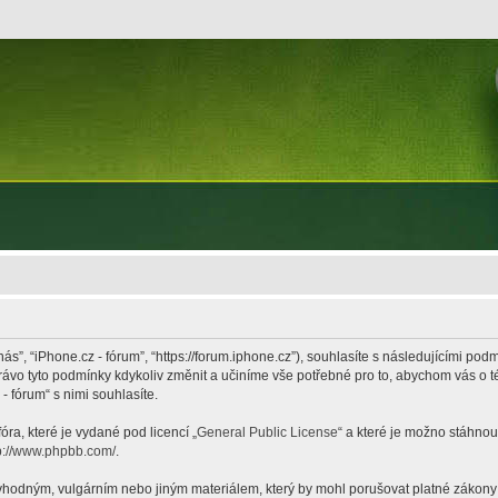
nás”, “iPhone.cz - fórum”, “https://forum.iphone.cz”), souhlasíte s následujícími p
právo tyto podmínky kdykoliv změnit a učiníme vše potřebné pro to, abychom vás o 
 fórum“ s nimi souhlasíte.
ra, které je vydané pod licencí „
General Public License
“ a které je možno stáhnou
p://www.phpbb.com/
.
hodným, vulgárním nebo jiným materiálem, který by mohl porušovat platné zákony ve