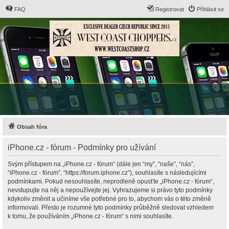
FAQ
Registrovat
Přihlásit se
Obsah fóra
iPhone.cz - fórum - Podmínky pro užívání
Svým přístupem na „iPhone.cz - fórum“ (dále jen “my”, “naše”, “nás”,
“iPhone.cz - fórum”, “https://forum.iphone.cz”), souhlasíte s následujícími
podmínkami. Pokud nesouhlasíte, neprodleně opusťte „iPhone.cz - fórum“,
nevstupujte na něj a nepoužívejte jej. Vyhrazujeme si právo tyto podmínky
kdykoliv změnit a učiníme vše potřebné pro to, abychom vás o této změně
informovali. Přesto je rozumné tyto podmínky průběžně sledovat vzhledem
k tomu, že používáním „iPhone.cz - fórum“ s nimi souhlasíte.