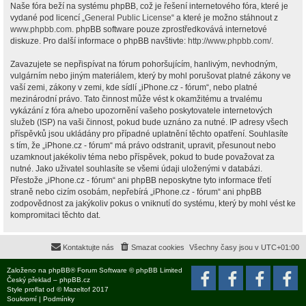
Naše fóra beží na systému phpBB, což je řešení internetového fóra, které je
vydané pod licencí „
General Public License
“ a které je možno stáhnout z
www.phpbb.com
. phpBB software pouze zprostředkovává internetové
diskuze. Pro další informace o phpBB navštivte:
http://www.phpbb.com/
.
Zavazujete se nepřispívat na fórum pohoršujícím, hanlivým, nevhodným,
vulgárním nebo jiným materiálem, který by mohl porušovat platné zákony ve
vaší zemi, zákony v zemi, kde sídlí „iPhone.cz - fórum“, nebo platné
mezinárodní právo. Tato činnost může vést k okamžitému a trvalému
vykázání z fóra a/nebo upozornění vašeho poskytovatele internetových
služeb (ISP) na vaši činnost, pokud bude uznáno za nutné. IP adresy všech
příspěvků jsou ukládány pro případné uplatnění těchto opatření. Souhlasíte
s tím, že „iPhone.cz - fórum“ má právo odstranit, upravit, přesunout nebo
uzamknout jakékoliv téma nebo příspěvek, pokud to bude považovat za
nutné. Jako uživatel souhlasíte se všemi údaji uloženými v databázi.
Přestože „iPhone.cz - fórum“ ani phpBB neposkytne tyto informace třetí
straně nebo cizím osobám, nepřebírá „iPhone.cz - fórum“ ani phpBB
zodpovědnost za jakýkoliv pokus o vniknutí do systému, který by mohl vést ke
kompromitaci těchto dat.
Kontaktujte nás
Smazat cookies
Všechny časy jsou v
UTC+01:00
Založeno na
phpBB
® Forum Software © phpBB Limited
Český překlad –
phpBB.cz
Style
proflat
od ©
Mazeltof
2017
Soukromí
|
Podmínky