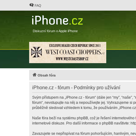
FAQ
Diskuzní fórum o Apple iPhone
Obsah fóra
iPhone.cz - fórum - Podmínky pro užívání
Svým přístupem na „iPhone.cz - fórum“ (dále jen “my”, “naše”, “
fórum“, nevstupujte na něj a nepoužívejte jej. Vyhrazujeme si 
průběžně sledovat vzhledem k tomu, že používáním „iPhone.cz -
Naše fóra beží na systému phpBB, což je řešení internetového fó
internetové diskuze. Pro další informace o phpBB navštivte:
htt
Zavazujete se nepřispívat na fórum pohoršujícím, hanlivým, nev