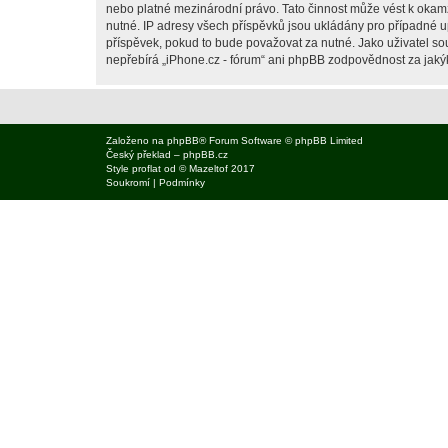
nebo platné mezinárodní právo. Tato činnost může vést k okam
nutné. IP adresy všech příspěvků jsou ukládány pro případné up
příspěvek, pokud to bude považovat za nutné. Jako uživatel sou
nepřebírá „iPhone.cz - fórum“ ani phpBB zodpovědnost za jakýko
Založeno na
phpBB
® Forum Software © phpBB Limited
Český překlad –
phpBB.cz
Style
proflat
od ©
Mazeltof
2017
Soukromí
|
Podmínky