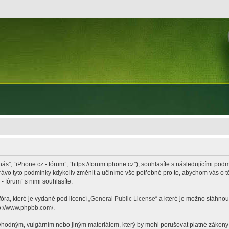
nás”, “iPhone.cz - fórum”, “https://forum.iphone.cz”), souhlasíte s následujícími p
právo tyto podmínky kdykoliv změnit a učiníme vše potřebné pro to, abychom vás o 
 fórum“ s nimi souhlasíte.
ra, které je vydané pod licencí „
General Public License
“ a které je možno stáhnou
p://www.phpbb.com/
.
hodným, vulgárním nebo jiným materiálem, který by mohl porušovat platné zákony ve