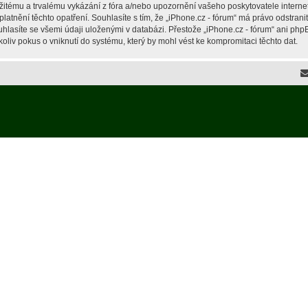
žitému a trvalému vykázání z fóra a/nebo upozornění vašeho poskytovatele interne
latnění těchto opatření. Souhlasíte s tím, že „iPhone.cz - fórum“ má právo odstran
hlasíte se všemi údaji uloženými v databázi. Přestože „iPhone.cz - fórum“ ani php
liv pokus o vniknutí do systému, který by mohl vést ke kompromitaci těchto dat.