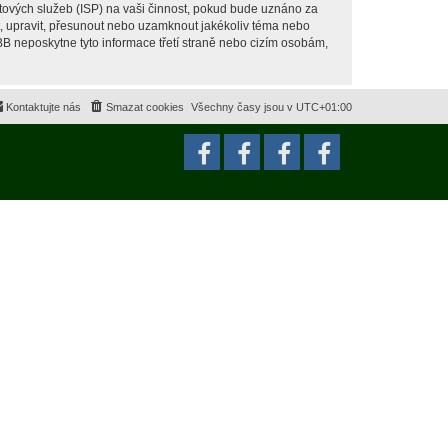
tových služeb (ISP) na vaši činnost, pokud bude uznáno za
it, upravit, přesunout nebo uzamknout jakékoliv téma nebo
BB neposkytne tyto informace třetí straně nebo cizím osobám,
Kontaktujte nás
Smazat cookies
Všechny časy jsou v
UTC+01:00