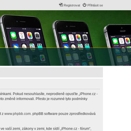
Registrovat
Přihlásit se
odmínkami. Pokud nesouhlasíte, neprodleně opusťte „iPhone.cz -
této změně informovali. Přesto je rozumné tyto podmínky
t z
www.phpbb.com
. phpBB software pouze zprostředkovává
 vaší zemi, zákony v zemi, kde sídlí „iPhone.cz - fórum“,