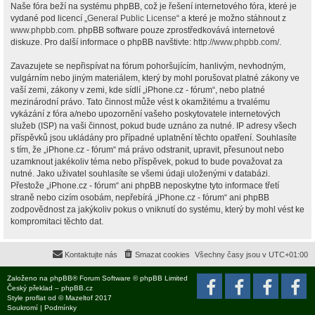
Naše fóra beží na systému phpBB, což je řešení internetového fóra, které je
vydané pod licencí „
General Public License
“ a které je možno stáhnout z
www.phpbb.com
. phpBB software pouze zprostředkovává internetové
diskuze. Pro další informace o phpBB navštivte:
http://www.phpbb.com/
.
Zavazujete se nepřispívat na fórum pohoršujícím, hanlivým, nevhodným,
vulgárním nebo jiným materiálem, který by mohl porušovat platné zákony ve
vaší zemi, zákony v zemi, kde sídlí „iPhone.cz - fórum“, nebo platné
mezinárodní právo. Tato činnost může vést k okamžitému a trvalému
vykázání z fóra a/nebo upozornění vašeho poskytovatele internetových
služeb (ISP) na vaši činnost, pokud bude uznáno za nutné. IP adresy všech
příspěvků jsou ukládány pro případné uplatnění těchto opatření. Souhlasíte
s tím, že „iPhone.cz - fórum“ má právo odstranit, upravit, přesunout nebo
uzamknout jakékoliv téma nebo příspěvek, pokud to bude považovat za
nutné. Jako uživatel souhlasíte se všemi údaji uloženými v databázi.
Přestože „iPhone.cz - fórum“ ani phpBB neposkytne tyto informace třetí
straně nebo cizím osobám, nepřebírá „iPhone.cz - fórum“ ani phpBB
zodpovědnost za jakýkoliv pokus o vniknutí do systému, který by mohl vést ke
kompromitaci těchto dat.
Kontaktujte nás
Smazat cookies
Všechny časy jsou v
UTC+01:00
Založeno na
phpBB
® Forum Software © phpBB Limited
Český překlad –
phpBB.cz
Style
proflat
od ©
Mazeltof
2017
Soukromí
|
Podmínky