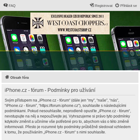
FAQ
Registrovat
Přihlásit se
Obsah fóra
iPhone.cz - fórum - Podmínky pro užívání
Svým přístupem na „iPhone.cz - fórum“ (dále jen “my”, “naše”, “nás”,
“iPhone.cz - fórum”, “https://forum.iphone.cz”), souhlasíte s následujícími
podmínkami. Pokud nesouhlasíte, neprodleně opusťte „iPhone.cz - fórum“,
nevstupujte na něj a nepoužívejte jej. Vyhrazujeme si právo tyto podmínky
kdykoliv změnit a učiníme vše potřebné pro to, abychom vás o této změně
informovali. Přesto je rozumné tyto podmínky průběžně sledovat vzhledem
k tomu, že používáním „iPhone.cz - fórum“ s nimi souhlasíte.