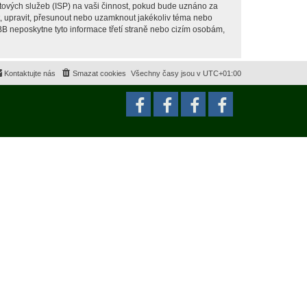
tových služeb (ISP) na vaši činnost, pokud bude uznáno za
it, upravit, přesunout nebo uzamknout jakékoliv téma nebo
BB neposkytne tyto informace třetí straně nebo cizím osobám,
Kontaktujte nás
Smazat cookies
Všechny časy jsou v
UTC+01:00