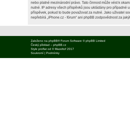
nebo platné mezinárodní právo. Tato činnost může vést k okam
nutné. IP adresy všech příspěvků jsou ukládány pro případné up
příspěvek, pokud to bude považovat za nutné. Jako uživatel sou
nepřebírá „iPhone.cz - fórum“ ani phpBB zodpovědnost za jakýko
Založeno na
phpBB
® Forum Software © phpBB Limited
Český překlad –
phpBB.cz
Style
proflat
od ©
Mazeltof
2017
Soukromí
|
Podmínky