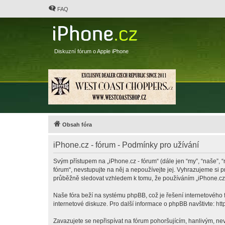
FAQ
Diskuzní fórum o Apple iPhone
Obsah fóra
iPhone.cz - fórum - Podmínky pro užívání
Svým přístupem na „iPhone.cz - fórum“ (dále jen “my”, “naše”, “
fórum“, nevstupujte na něj a nepoužívejte jej. Vyhrazujeme si 
průběžně sledovat vzhledem k tomu, že používáním „iPhone.cz -
Naše fóra beží na systému phpBB, což je řešení internetového fó
internetové diskuze. Pro další informace o phpBB navštivte:
htt
Zavazujete se nepřispívat na fórum pohoršujícím, hanlivým, nev