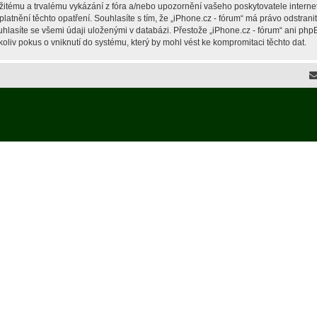
žitému a trvalému vykázání z fóra a/nebo upozornění vašeho poskytovatele interne
latnění těchto opatření. Souhlasíte s tím, že „iPhone.cz - fórum“ má právo odstran
hlasíte se všemi údaji uloženými v databázi. Přestože „iPhone.cz - fórum“ ani php
liv pokus o vniknutí do systému, který by mohl vést ke kompromitaci těchto dat.