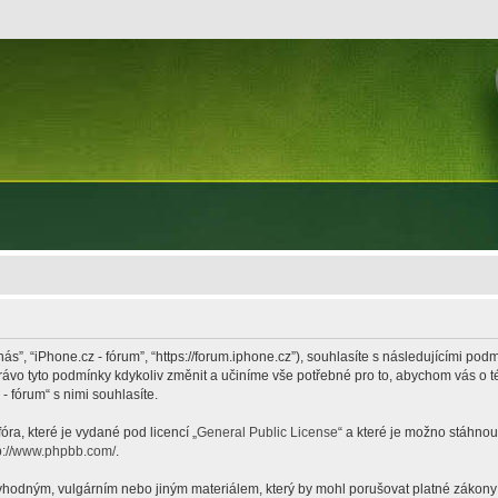
nás”, “iPhone.cz - fórum”, “https://forum.iphone.cz”), souhlasíte s následujícími p
právo tyto podmínky kdykoliv změnit a učiníme vše potřebné pro to, abychom vás o 
 fórum“ s nimi souhlasíte.
ra, které je vydané pod licencí „
General Public License
“ a které je možno stáhnou
p://www.phpbb.com/
.
hodným, vulgárním nebo jiným materiálem, který by mohl porušovat platné zákony ve