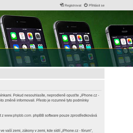
Registrovat
Přihlásit se
odmínkami. Pokud nesouhlasíte, neprodleně opusťte „iPhone.cz -
této změně informovali. Přesto je rozumné tyto podmínky
t z
www.phpbb.com
. phpBB software pouze zprostředkovává
 vaší zemi, zákony v zemi, kde sídlí „iPhone.cz - fórum“,