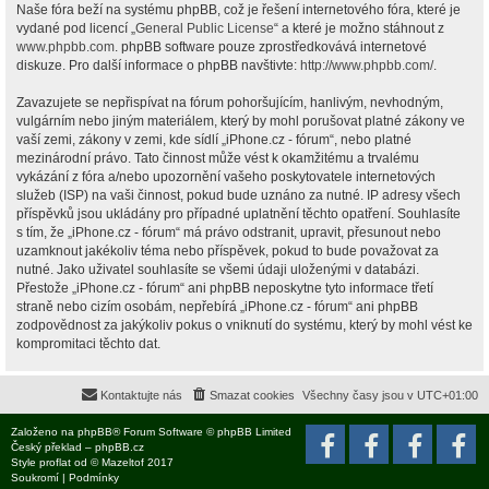
Naše fóra beží na systému phpBB, což je řešení internetového fóra, které je
vydané pod licencí „
General Public License
“ a které je možno stáhnout z
www.phpbb.com
. phpBB software pouze zprostředkovává internetové
diskuze. Pro další informace o phpBB navštivte:
http://www.phpbb.com/
.
Zavazujete se nepřispívat na fórum pohoršujícím, hanlivým, nevhodným,
vulgárním nebo jiným materiálem, který by mohl porušovat platné zákony ve
vaší zemi, zákony v zemi, kde sídlí „iPhone.cz - fórum“, nebo platné
mezinárodní právo. Tato činnost může vést k okamžitému a trvalému
vykázání z fóra a/nebo upozornění vašeho poskytovatele internetových
služeb (ISP) na vaši činnost, pokud bude uznáno za nutné. IP adresy všech
příspěvků jsou ukládány pro případné uplatnění těchto opatření. Souhlasíte
s tím, že „iPhone.cz - fórum“ má právo odstranit, upravit, přesunout nebo
uzamknout jakékoliv téma nebo příspěvek, pokud to bude považovat za
nutné. Jako uživatel souhlasíte se všemi údaji uloženými v databázi.
Přestože „iPhone.cz - fórum“ ani phpBB neposkytne tyto informace třetí
straně nebo cizím osobám, nepřebírá „iPhone.cz - fórum“ ani phpBB
zodpovědnost za jakýkoliv pokus o vniknutí do systému, který by mohl vést ke
kompromitaci těchto dat.
Kontaktujte nás
Smazat cookies
Všechny časy jsou v
UTC+01:00
Založeno na
phpBB
® Forum Software © phpBB Limited
Český překlad –
phpBB.cz
Style
proflat
od ©
Mazeltof
2017
Soukromí
|
Podmínky