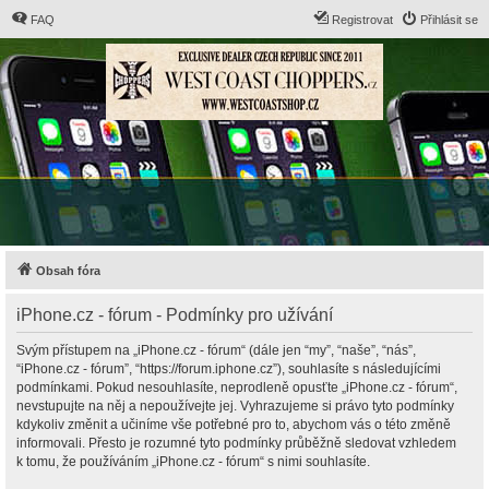
FAQ
Registrovat
Přihlásit se
Obsah fóra
iPhone.cz - fórum - Podmínky pro užívání
Svým přístupem na „iPhone.cz - fórum“ (dále jen “my”, “naše”, “nás”,
“iPhone.cz - fórum”, “https://forum.iphone.cz”), souhlasíte s následujícími
podmínkami. Pokud nesouhlasíte, neprodleně opusťte „iPhone.cz - fórum“,
nevstupujte na něj a nepoužívejte jej. Vyhrazujeme si právo tyto podmínky
kdykoliv změnit a učiníme vše potřebné pro to, abychom vás o této změně
informovali. Přesto je rozumné tyto podmínky průběžně sledovat vzhledem
k tomu, že používáním „iPhone.cz - fórum“ s nimi souhlasíte.