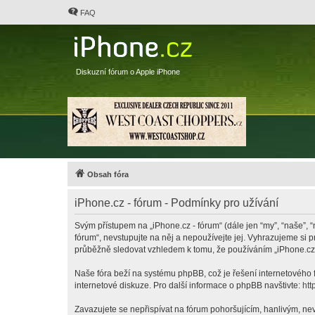
FAQ
Diskuzní fórum o Apple iPhone
Obsah fóra
iPhone.cz - fórum - Podmínky pro užívání
Svým přístupem na „iPhone.cz - fórum“ (dále jen “my”, “naše”, “
fórum“, nevstupujte na něj a nepoužívejte jej. Vyhrazujeme si 
průběžně sledovat vzhledem k tomu, že používáním „iPhone.cz -
Naše fóra beží na systému phpBB, což je řešení internetového fó
internetové diskuze. Pro další informace o phpBB navštivte:
htt
Zavazujete se nepřispívat na fórum pohoršujícím, hanlivým, nev