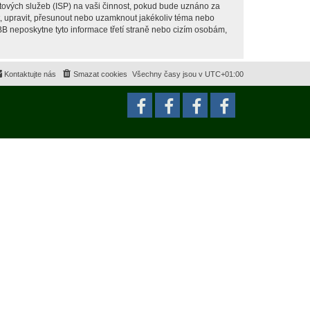
tových služeb (ISP) na vaši činnost, pokud bude uznáno za
it, upravit, přesunout nebo uzamknout jakékoliv téma nebo
BB neposkytne tyto informace třetí straně nebo cizím osobám,
Kontaktujte nás
Smazat cookies
Všechny časy jsou v
UTC+01:00