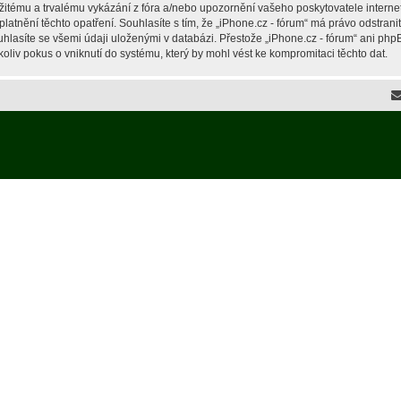
žitému a trvalému vykázání z fóra a/nebo upozornění vašeho poskytovatele interne
latnění těchto opatření. Souhlasíte s tím, že „iPhone.cz - fórum“ má právo odstran
hlasíte se všemi údaji uloženými v databázi. Přestože „iPhone.cz - fórum“ ani php
liv pokus o vniknutí do systému, který by mohl vést ke kompromitaci těchto dat.