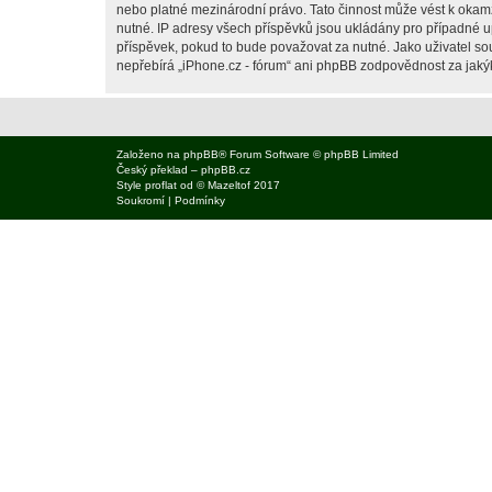
nebo platné mezinárodní právo. Tato činnost může vést k okam
nutné. IP adresy všech příspěvků jsou ukládány pro případné up
příspěvek, pokud to bude považovat za nutné. Jako uživatel sou
nepřebírá „iPhone.cz - fórum“ ani phpBB zodpovědnost za jakýko
Založeno na
phpBB
® Forum Software © phpBB Limited
Český překlad –
phpBB.cz
Style
proflat
od ©
Mazeltof
2017
Soukromí
|
Podmínky