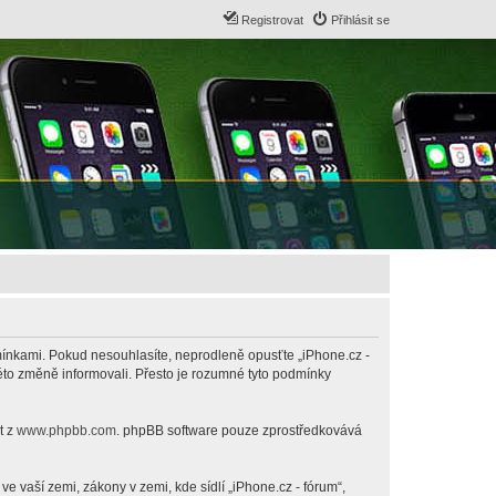
Registrovat
Přihlásit se
odmínkami. Pokud nesouhlasíte, neprodleně opusťte „iPhone.cz -
této změně informovali. Přesto je rozumné tyto podmínky
t z
www.phpbb.com
. phpBB software pouze zprostředkovává
 vaší zemi, zákony v zemi, kde sídlí „iPhone.cz - fórum“,