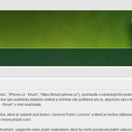
nás”, “iPhone.cz - fórum”, “https://forum.iphone.cz”), souhlasíte s následujícími p
právo tyto podmínky kdykoliv změnit a učiníme vše potřebné pro to, abychom vás o 
 fórum“ s nimi souhlasíte.
ra, které je vydané pod licencí „
General Public License
“ a které je možno stáhnou
p://www.phpbb.com/
.
hodným, vulgárním nebo jiným materiálem, který by mohl porušovat platné zákony ve