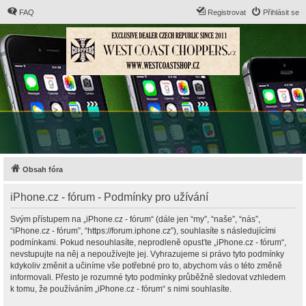
FAQ
Registrovat
Přihlásit se
Obsah fóra
iPhone.cz - fórum - Podmínky pro užívání
Svým přístupem na „iPhone.cz - fórum“ (dále jen “my”, “naše”, “nás”,
“iPhone.cz - fórum”, “https://forum.iphone.cz”), souhlasíte s následujícími
podmínkami. Pokud nesouhlasíte, neprodleně opusťte „iPhone.cz - fórum“,
nevstupujte na něj a nepoužívejte jej. Vyhrazujeme si právo tyto podmínky
kdykoliv změnit a učiníme vše potřebné pro to, abychom vás o této změně
informovali. Přesto je rozumné tyto podmínky průběžně sledovat vzhledem
k tomu, že používáním „iPhone.cz - fórum“ s nimi souhlasíte.