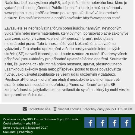
Naše fóra beží na systému phpBB, což je řešení internetového fóra, které je
vydané pod licencí „
General Public License
“ a které je možno stáhnout z
www.phpbb.com
. phpBB software pouze zprostředkovává internetové
diskuze. Pro další informace o phpBB navštivte:
http://www.phpbb.com/
.
Zavazujete se nepřispívat na fórum pohoršujícím, hanlivým, nevhodným,
vulgárním nebo jiným materiálem, který by mohl porušovat platné zákony ve
vaší zemi, zákony v zemi, kde sídlí „iPhone.cz - fórum“, nebo platné
mezinárodní právo. Tato činnost může vést k okamžitému a trvalému
vykázání z fóra a/nebo upozornění vašeho poskytovatele internetových
služeb (ISP) na vaši činnost, pokud bude uznáno za nutné. IP adresy všech
příspěvků jsou ukládány pro případné uplatnění těchto opatření. Souhlasíte
s tím, že „iPhone.cz - fórum“ má právo odstranit, upravit, přesunout nebo
uzamknout jakékoliv téma nebo příspěvek, pokud to bude považovat za
nutné. Jako uživatel souhlasíte se všemi údaji uloženými v databázi.
Přestože „iPhone.cz - fórum“ ani phpBB neposkytne tyto informace třetí
straně nebo cizím osobám, nepřebírá „iPhone.cz - fórum“ ani phpBB
zodpovědnost za jakýkoliv pokus o vniknutí do systému, který by mohl vést ke
kompromitaci těchto dat.
Kontaktujte nás
Smazat cookies
Všechny časy jsou v
UTC+01:00
Založeno na
phpBB
® Forum Software © phpBB Limited
Český překlad –
phpBB.cz
Style
proflat
od ©
Mazeltof
2017
Soukromí
|
Podmínky