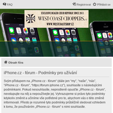
FAQ
Registrovat
Přihlásit se
Obsah fóra
iPhone.cz - fórum - Podmínky pro užívání
Svým přístupem na „iPhone.cz - fórum“ (dále jen “my”, “naše”, “nás”,
“iPhone.cz - fórum”, “https://forum.iphone.cz”), souhlasíte s následujícími
podmínkami. Pokud nesouhlasíte, neprodleně opusťte „iPhone.cz - fórum“,
nevstupujte na něj a nepoužívejte jej. Vyhrazujeme si právo tyto podmínky
kdykoliv změnit a učiníme vše potřebné pro to, abychom vás o této změně
informovali. Přesto je rozumné tyto podmínky průběžně sledovat vzhledem
k tomu, že používáním „iPhone.cz - fórum“ s nimi souhlasíte.