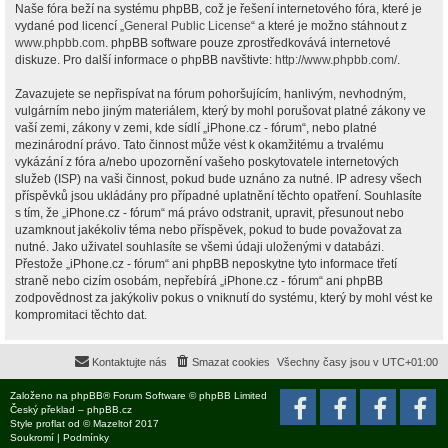
Naše fóra beží na systému phpBB, což je řešení internetového fóra, které je
vydané pod licencí „
General Public License
“ a které je možno stáhnout z
www.phpbb.com
. phpBB software pouze zprostředkovává internetové
diskuze. Pro další informace o phpBB navštivte:
http://www.phpbb.com/
.
Zavazujete se nepřispívat na fórum pohoršujícím, hanlivým, nevhodným,
vulgárním nebo jiným materiálem, který by mohl porušovat platné zákony ve
vaší zemi, zákony v zemi, kde sídlí „iPhone.cz - fórum“, nebo platné
mezinárodní právo. Tato činnost může vést k okamžitému a trvalému
vykázání z fóra a/nebo upozornění vašeho poskytovatele internetových
služeb (ISP) na vaši činnost, pokud bude uznáno za nutné. IP adresy všech
příspěvků jsou ukládány pro případné uplatnění těchto opatření. Souhlasíte
s tím, že „iPhone.cz - fórum“ má právo odstranit, upravit, přesunout nebo
uzamknout jakékoliv téma nebo příspěvek, pokud to bude považovat za
nutné. Jako uživatel souhlasíte se všemi údaji uloženými v databázi.
Přestože „iPhone.cz - fórum“ ani phpBB neposkytne tyto informace třetí
straně nebo cizím osobám, nepřebírá „iPhone.cz - fórum“ ani phpBB
zodpovědnost za jakýkoliv pokus o vniknutí do systému, který by mohl vést ke
kompromitaci těchto dat.
Kontaktujte nás
Smazat cookies
Všechny časy jsou v
UTC+01:00
Založeno na
phpBB
® Forum Software © phpBB Limited
Český překlad –
phpBB.cz
Style
proflat
od ©
Mazeltof
2017
Soukromí
|
Podmínky