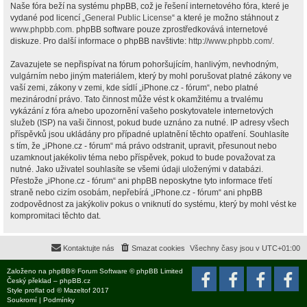
Naše fóra beží na systému phpBB, což je řešení internetového fóra, které je
vydané pod licencí „
General Public License
“ a které je možno stáhnout z
www.phpbb.com
. phpBB software pouze zprostředkovává internetové
diskuze. Pro další informace o phpBB navštivte:
http://www.phpbb.com/
.
Zavazujete se nepřispívat na fórum pohoršujícím, hanlivým, nevhodným,
vulgárním nebo jiným materiálem, který by mohl porušovat platné zákony ve
vaší zemi, zákony v zemi, kde sídlí „iPhone.cz - fórum“, nebo platné
mezinárodní právo. Tato činnost může vést k okamžitému a trvalému
vykázání z fóra a/nebo upozornění vašeho poskytovatele internetových
služeb (ISP) na vaši činnost, pokud bude uznáno za nutné. IP adresy všech
příspěvků jsou ukládány pro případné uplatnění těchto opatření. Souhlasíte
s tím, že „iPhone.cz - fórum“ má právo odstranit, upravit, přesunout nebo
uzamknout jakékoliv téma nebo příspěvek, pokud to bude považovat za
nutné. Jako uživatel souhlasíte se všemi údaji uloženými v databázi.
Přestože „iPhone.cz - fórum“ ani phpBB neposkytne tyto informace třetí
straně nebo cizím osobám, nepřebírá „iPhone.cz - fórum“ ani phpBB
zodpovědnost za jakýkoliv pokus o vniknutí do systému, který by mohl vést ke
kompromitaci těchto dat.
Kontaktujte nás
Smazat cookies
Všechny časy jsou v
UTC+01:00
Založeno na
phpBB
® Forum Software © phpBB Limited
Český překlad –
phpBB.cz
Style
proflat
od ©
Mazeltof
2017
Soukromí
|
Podmínky