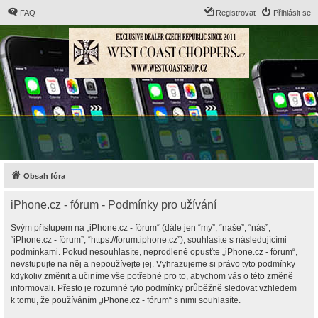
FAQ
Registrovat
Přihlásit se
Obsah fóra
iPhone.cz - fórum - Podmínky pro užívání
Svým přístupem na „iPhone.cz - fórum“ (dále jen “my”, “naše”, “nás”,
“iPhone.cz - fórum”, “https://forum.iphone.cz”), souhlasíte s následujícími
podmínkami. Pokud nesouhlasíte, neprodleně opusťte „iPhone.cz - fórum“,
nevstupujte na něj a nepoužívejte jej. Vyhrazujeme si právo tyto podmínky
kdykoliv změnit a učiníme vše potřebné pro to, abychom vás o této změně
informovali. Přesto je rozumné tyto podmínky průběžně sledovat vzhledem
k tomu, že používáním „iPhone.cz - fórum“ s nimi souhlasíte.