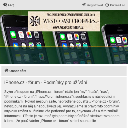
FAQ
Registrovat
Přihlásit se
Obsah fóra
iPhone.cz - fórum - Podmínky pro užívání
Svým přístupem na „iPhone.cz - fórum“ (dále jen “my”, “naše”, “nás”,
“iPhone.cz - fórum”, “https://forum.iphone.cz”), souhlasíte s následujícími
podmínkami. Pokud nesouhlasíte, neprodleně opusťte „iPhone.cz - fórum“,
nevstupujte na něj a nepoužívejte jej. Vyhrazujeme si právo tyto podmínky
kdykoliv změnit a učiníme vše potřebné pro to, abychom vás o této změně
informovali. Přesto je rozumné tyto podmínky průběžně sledovat vzhledem
k tomu, že používáním „iPhone.cz - fórum“ s nimi souhlasíte.