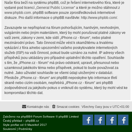
Naše fóra beží na systému phpBB, což je řešení internetového fóra, které je
vydané pod licencí „
General Public License
“ a které je možno stáhnout z
www.phpbb.com
. phpBB software pouze zprostředkovává internetové
diskuze. Pro další informace o phpBB navštivte:
http://www.phpbb.com/
.
Zavazujete se nepřispívat na fórum pohoršujícím, hanlivým, nevhodným,
vulgárním nebo jiným materiálem, který by mohl porušovat platné zákony ve
vaší zemi, zákony v zemi, kde sídlí „iPhone.cz - fórum“, nebo platné
mezinárodní právo. Tato činnost může vést k okamžitému a trvalému
vykázání z fóra a/nebo upozornění vašeho poskytovatele internetových
služeb (ISP) na vaši činnost, pokud bude uznáno za nutné. IP adresy všech
příspěvků jsou ukládány pro případné uplatnění těchto opatření. Souhlasíte
s tím, že „iPhone.cz - fórum“ má právo odstranit, upravit, přesunout nebo
uzamknout jakékoliv téma nebo příspěvek, pokud to bude považovat za
nutné. Jako uživatel souhlasíte se všemi údaji uloženými v databázi.
Přestože „iPhone.cz - fórum“ ani phpBB neposkytne tyto informace třetí
straně nebo cizím osobám, nepřebírá „iPhone.cz - fórum“ ani phpBB
zodpovědnost za jakýkoliv pokus o vniknutí do systému, který by mohl vést ke
kompromitaci těchto dat.
Kontaktujte nás
Smazat cookies
Všechny časy jsou v
UTC+01:00
Založeno na
phpBB
® Forum Software © phpBB Limited
Český překlad –
phpBB.cz
Style
proflat
od ©
Mazeltof
2017
Soukromí
|
Podmínky