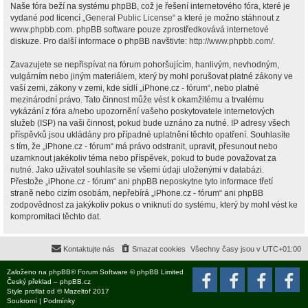
Naše fóra beží na systému phpBB, což je řešení internetového fóra, které je
vydané pod licencí „
General Public License
“ a které je možno stáhnout z
www.phpbb.com
. phpBB software pouze zprostředkovává internetové
diskuze. Pro další informace o phpBB navštivte:
http://www.phpbb.com/
.
Zavazujete se nepřispívat na fórum pohoršujícím, hanlivým, nevhodným,
vulgárním nebo jiným materiálem, který by mohl porušovat platné zákony ve
vaší zemi, zákony v zemi, kde sídlí „iPhone.cz - fórum“, nebo platné
mezinárodní právo. Tato činnost může vést k okamžitému a trvalému
vykázání z fóra a/nebo upozornění vašeho poskytovatele internetových
služeb (ISP) na vaši činnost, pokud bude uznáno za nutné. IP adresy všech
příspěvků jsou ukládány pro případné uplatnění těchto opatření. Souhlasíte
s tím, že „iPhone.cz - fórum“ má právo odstranit, upravit, přesunout nebo
uzamknout jakékoliv téma nebo příspěvek, pokud to bude považovat za
nutné. Jako uživatel souhlasíte se všemi údaji uloženými v databázi.
Přestože „iPhone.cz - fórum“ ani phpBB neposkytne tyto informace třetí
straně nebo cizím osobám, nepřebírá „iPhone.cz - fórum“ ani phpBB
zodpovědnost za jakýkoliv pokus o vniknutí do systému, který by mohl vést ke
kompromitaci těchto dat.
Kontaktujte nás
Smazat cookies
Všechny časy jsou v
UTC+01:00
Založeno na
phpBB
® Forum Software © phpBB Limited
Český překlad –
phpBB.cz
Style
proflat
od ©
Mazeltof
2017
Soukromí
|
Podmínky