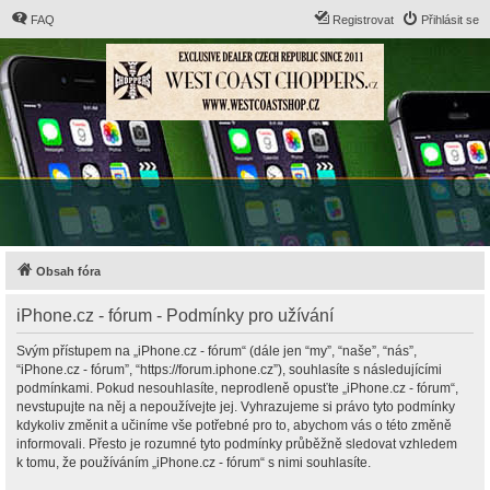
FAQ
Registrovat
Přihlásit se
Obsah fóra
iPhone.cz - fórum - Podmínky pro užívání
Svým přístupem na „iPhone.cz - fórum“ (dále jen “my”, “naše”, “nás”,
“iPhone.cz - fórum”, “https://forum.iphone.cz”), souhlasíte s následujícími
podmínkami. Pokud nesouhlasíte, neprodleně opusťte „iPhone.cz - fórum“,
nevstupujte na něj a nepoužívejte jej. Vyhrazujeme si právo tyto podmínky
kdykoliv změnit a učiníme vše potřebné pro to, abychom vás o této změně
informovali. Přesto je rozumné tyto podmínky průběžně sledovat vzhledem
k tomu, že používáním „iPhone.cz - fórum“ s nimi souhlasíte.