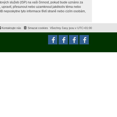
tových služeb (ISP) na vaši činnost, pokud bude uznáno za
it, upravit, přesunout nebo uzamknout jakékoliv téma nebo
BB neposkytne tyto informace třetí straně nebo cizím osobám,
Kontaktujte nás
Smazat cookies
Všechny časy jsou v
UTC+01:00