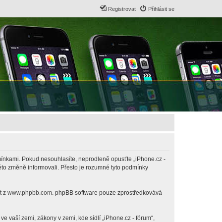
Registrovat
Přihlásit se
odmínkami. Pokud nesouhlasíte, neprodleně opusťte „iPhone.cz -
této změně informovali. Přesto je rozumné tyto podmínky
t z
www.phpbb.com
. phpBB software pouze zprostředkovává
 vaší zemi, zákony v zemi, kde sídlí „iPhone.cz - fórum“,