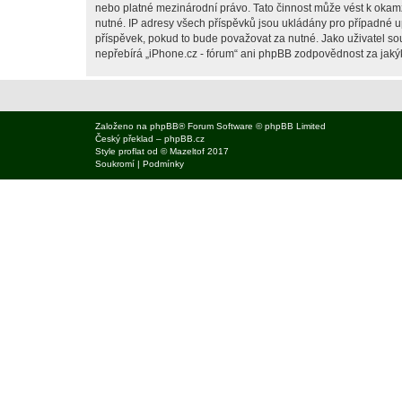
nebo platné mezinárodní právo. Tato činnost může vést k okam
nutné. IP adresy všech příspěvků jsou ukládány pro případné up
příspěvek, pokud to bude považovat za nutné. Jako uživatel sou
nepřebírá „iPhone.cz - fórum“ ani phpBB zodpovědnost za jakýko
Založeno na
phpBB
® Forum Software © phpBB Limited
Český překlad –
phpBB.cz
Style
proflat
od ©
Mazeltof
2017
Soukromí
|
Podmínky