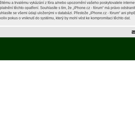
žitému a trvalému vykázání z fóra a/nebo upozornění vašeho poskytovatele interne
latnění těchto opatření. Souhlasíte s tím, že „iPhone.cz - fórum“ má právo odstran
hlasíte se všemi údaji uloženými v databázi. Přestože „iPhone.cz - fórum“ ani php
liv pokus o vniknutí do systému, který by mohl vést ke kompromitaci těchto dat.