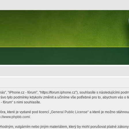
nás”, “iPhone.cz - fórum”, “https://forum.iphone.cz”), souhlasíte s následujícími p
právo tyto podmínky kdykoliv změnit a učiníme vše potřebné pro to, abychom vás o 
 fórum“ s nimi souhlasíte.
ra, které je vydané pod licencí „
General Public License
“ a které je možno stáhnou
p://www.phpbb.com/
.
hodným, vulgárním nebo jiným materiálem, který by mohl porušovat platné zákony ve