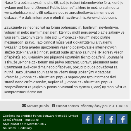
Naše fóra beží na systému phpBB, což je řešení internetového fóra, které je
vydané pod licencí „
General Public License
“ a které je možno stáhnout z
www.phpbb.com
. phpBB software pouze zprostředkovává internetové
diskuze. Pro další informace o phpBB navštivte:
http://www.phpbb.com/
.
Zavazujete se nepřispívat na fórum pohoršujícím, hanlivým, nevhodným,
vulgárním nebo jiným materiálem, který by mohl porušovat platné zákony ve
vaší zemi, zákony v zemi, kde sídlí „iPhone.cz - fórum“, nebo platné
mezinárodní právo. Tato činnost může vést k okamžitému a trvalému
vykázání z fóra a/nebo upozornění vašeho poskytovatele internetových
služeb (ISP) na vaši činnost, pokud bude uznáno za nutné. IP adresy všech
příspěvků jsou ukládány pro případné uplatnění těchto opatření. Souhlasíte
s tím, že „iPhone.cz - fórum“ má právo odstranit, upravit, přesunout nebo
uzamknout jakékoliv téma nebo příspěvek, pokud to bude považovat za
nutné. Jako uživatel souhlasíte se všemi údaji uloženými v databázi.
Přestože „iPhone.cz - fórum“ ani phpBB neposkytne tyto informace třetí
straně nebo cizím osobám, nepřebírá „iPhone.cz - fórum“ ani phpBB
zodpovědnost za jakýkoliv pokus o vniknutí do systému, který by mohl vést ke
kompromitaci těchto dat.
Kontaktujte nás
Smazat cookies
Všechny časy jsou v
UTC+01:00
Založeno na
phpBB
® Forum Software © phpBB Limited
Český překlad –
phpBB.cz
Style
proflat
od ©
Mazeltof
2017
Soukromí
|
Podmínky