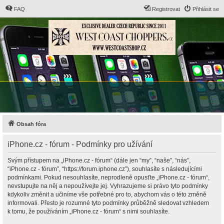
FAQ
Registrovat
Přihlásit se
Obsah fóra
iPhone.cz - fórum - Podmínky pro užívání
Svým přístupem na „iPhone.cz - fórum“ (dále jen “my”, “naše”, “nás”,
“iPhone.cz - fórum”, “https://forum.iphone.cz”), souhlasíte s následujícími
podmínkami. Pokud nesouhlasíte, neprodleně opusťte „iPhone.cz - fórum“,
nevstupujte na něj a nepoužívejte jej. Vyhrazujeme si právo tyto podmínky
kdykoliv změnit a učiníme vše potřebné pro to, abychom vás o této změně
informovali. Přesto je rozumné tyto podmínky průběžně sledovat vzhledem
k tomu, že používáním „iPhone.cz - fórum“ s nimi souhlasíte.