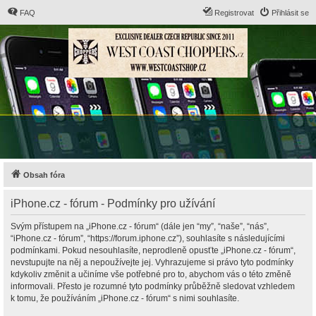
FAQ
Registrovat
Přihlásit se
Obsah fóra
iPhone.cz - fórum - Podmínky pro užívání
Svým přístupem na „iPhone.cz - fórum“ (dále jen “my”, “naše”, “nás”,
“iPhone.cz - fórum”, “https://forum.iphone.cz”), souhlasíte s následujícími
podmínkami. Pokud nesouhlasíte, neprodleně opusťte „iPhone.cz - fórum“,
nevstupujte na něj a nepoužívejte jej. Vyhrazujeme si právo tyto podmínky
kdykoliv změnit a učiníme vše potřebné pro to, abychom vás o této změně
informovali. Přesto je rozumné tyto podmínky průběžně sledovat vzhledem
k tomu, že používáním „iPhone.cz - fórum“ s nimi souhlasíte.