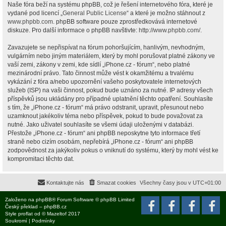
Naše fóra beží na systému phpBB, což je řešení internetového fóra, které je
vydané pod licencí „
General Public License
“ a které je možno stáhnout z
www.phpbb.com
. phpBB software pouze zprostředkovává internetové
diskuze. Pro další informace o phpBB navštivte:
http://www.phpbb.com/
.
Zavazujete se nepřispívat na fórum pohoršujícím, hanlivým, nevhodným,
vulgárním nebo jiným materiálem, který by mohl porušovat platné zákony ve
vaší zemi, zákony v zemi, kde sídlí „iPhone.cz - fórum“, nebo platné
mezinárodní právo. Tato činnost může vést k okamžitému a trvalému
vykázání z fóra a/nebo upozornění vašeho poskytovatele internetových
služeb (ISP) na vaši činnost, pokud bude uznáno za nutné. IP adresy všech
příspěvků jsou ukládány pro případné uplatnění těchto opatření. Souhlasíte
s tím, že „iPhone.cz - fórum“ má právo odstranit, upravit, přesunout nebo
uzamknout jakékoliv téma nebo příspěvek, pokud to bude považovat za
nutné. Jako uživatel souhlasíte se všemi údaji uloženými v databázi.
Přestože „iPhone.cz - fórum“ ani phpBB neposkytne tyto informace třetí
straně nebo cizím osobám, nepřebírá „iPhone.cz - fórum“ ani phpBB
zodpovědnost za jakýkoliv pokus o vniknutí do systému, který by mohl vést ke
kompromitaci těchto dat.
Kontaktujte nás
Smazat cookies
Všechny časy jsou v
UTC+01:00
Založeno na
phpBB
® Forum Software © phpBB Limited
Český překlad –
phpBB.cz
Style
proflat
od ©
Mazeltof
2017
Soukromí
|
Podmínky