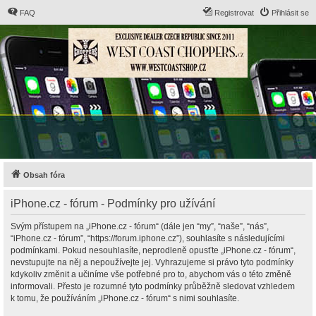
FAQ
Registrovat
Přihlásit se
Obsah fóra
iPhone.cz - fórum - Podmínky pro užívání
Svým přístupem na „iPhone.cz - fórum“ (dále jen “my”, “naše”, “nás”,
“iPhone.cz - fórum”, “https://forum.iphone.cz”), souhlasíte s následujícími
podmínkami. Pokud nesouhlasíte, neprodleně opusťte „iPhone.cz - fórum“,
nevstupujte na něj a nepoužívejte jej. Vyhrazujeme si právo tyto podmínky
kdykoliv změnit a učiníme vše potřebné pro to, abychom vás o této změně
informovali. Přesto je rozumné tyto podmínky průběžně sledovat vzhledem
k tomu, že používáním „iPhone.cz - fórum“ s nimi souhlasíte.