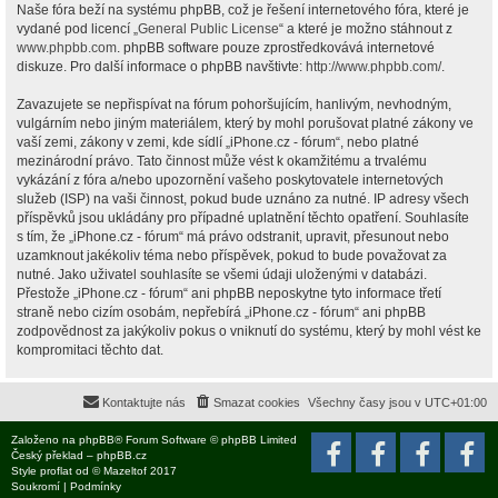
Naše fóra beží na systému phpBB, což je řešení internetového fóra, které je
vydané pod licencí „
General Public License
“ a které je možno stáhnout z
www.phpbb.com
. phpBB software pouze zprostředkovává internetové
diskuze. Pro další informace o phpBB navštivte:
http://www.phpbb.com/
.
Zavazujete se nepřispívat na fórum pohoršujícím, hanlivým, nevhodným,
vulgárním nebo jiným materiálem, který by mohl porušovat platné zákony ve
vaší zemi, zákony v zemi, kde sídlí „iPhone.cz - fórum“, nebo platné
mezinárodní právo. Tato činnost může vést k okamžitému a trvalému
vykázání z fóra a/nebo upozornění vašeho poskytovatele internetových
služeb (ISP) na vaši činnost, pokud bude uznáno za nutné. IP adresy všech
příspěvků jsou ukládány pro případné uplatnění těchto opatření. Souhlasíte
s tím, že „iPhone.cz - fórum“ má právo odstranit, upravit, přesunout nebo
uzamknout jakékoliv téma nebo příspěvek, pokud to bude považovat za
nutné. Jako uživatel souhlasíte se všemi údaji uloženými v databázi.
Přestože „iPhone.cz - fórum“ ani phpBB neposkytne tyto informace třetí
straně nebo cizím osobám, nepřebírá „iPhone.cz - fórum“ ani phpBB
zodpovědnost za jakýkoliv pokus o vniknutí do systému, který by mohl vést ke
kompromitaci těchto dat.
Kontaktujte nás
Smazat cookies
Všechny časy jsou v
UTC+01:00
Založeno na
phpBB
® Forum Software © phpBB Limited
Český překlad –
phpBB.cz
Style
proflat
od ©
Mazeltof
2017
Soukromí
|
Podmínky