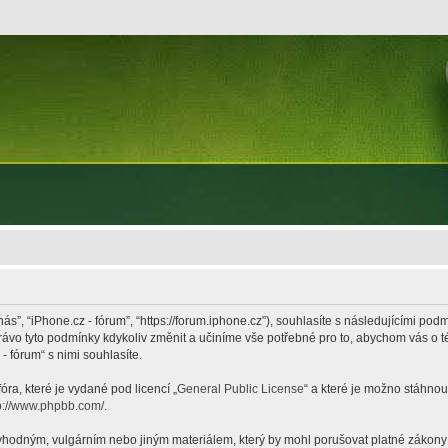
nás”, “iPhone.cz - fórum”, “https://forum.iphone.cz”), souhlasíte s následujícími p
právo tyto podmínky kdykoliv změnit a učiníme vše potřebné pro to, abychom vás o 
 fórum“ s nimi souhlasíte.
ra, které je vydané pod licencí „
General Public License
“ a které je možno stáhnou
p://www.phpbb.com/
.
hodným, vulgárním nebo jiným materiálem, který by mohl porušovat platné zákony ve