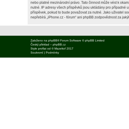
nebo platné mezinárodní právo. Tato činnost může vést k okam
nutné. IP adresy všech příspěvků jsou ukládány pro případné up
příspěvek, pokud to bude považovat za nutné. Jako uživatel sou
nepřebírá „iPhone.cz - fórum“ ani phpBB zodpovědnost za jakýko
Založeno na
phpBB
® Forum Software © phpBB Limited
Český překlad –
phpBB.cz
Style
proflat
od ©
Mazeltof
2017
Soukromí
|
Podmínky