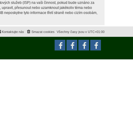
tových služeb (ISP) na vaši činnost, pokud bude uznáno za
it, upravit, přesunout nebo uzamknout jakékoliv téma nebo
BB neposkytne tyto informace třetí straně nebo cizím osobám,
Kontaktujte nás
Smazat cookies
Všechny časy jsou v
UTC+01:00