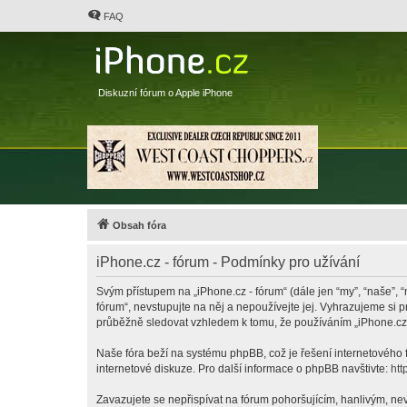
FAQ
Diskuzní fórum o Apple iPhone
Obsah fóra
iPhone.cz - fórum - Podmínky pro užívání
Svým přístupem na „iPhone.cz - fórum“ (dále jen “my”, “naše”, “
fórum“, nevstupujte na něj a nepoužívejte jej. Vyhrazujeme si 
průběžně sledovat vzhledem k tomu, že používáním „iPhone.cz -
Naše fóra beží na systému phpBB, což je řešení internetového fó
internetové diskuze. Pro další informace o phpBB navštivte:
htt
Zavazujete se nepřispívat na fórum pohoršujícím, hanlivým, nev