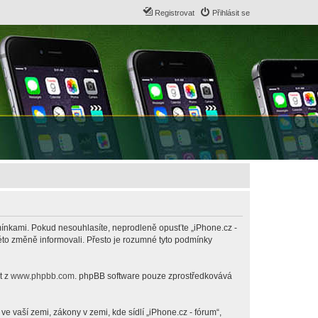
Registrovat
Přihlásit se
odmínkami. Pokud nesouhlasíte, neprodleně opusťte „iPhone.cz -
této změně informovali. Přesto je rozumné tyto podmínky
t z
www.phpbb.com
. phpBB software pouze zprostředkovává
 vaší zemi, zákony v zemi, kde sídlí „iPhone.cz - fórum“,