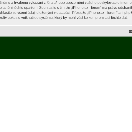
žitému a trvalému vykázání z fóra a/nebo upozornění vašeho poskytovatele interne
latnění těchto opatření. Souhlasíte s tím, že „iPhone.cz - fórum“ má právo odstran
hlasíte se všemi údaji uloženými v databázi. Přestože „iPhone.cz - fórum“ ani php
liv pokus o vniknutí do systému, který by mohl vést ke kompromitaci těchto dat.