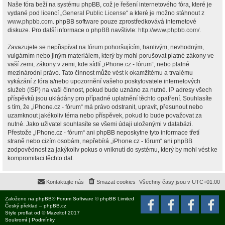
Naše fóra beží na systému phpBB, což je řešení internetového fóra, které je
vydané pod licencí „
General Public License
“ a které je možno stáhnout z
www.phpbb.com
. phpBB software pouze zprostředkovává internetové
diskuze. Pro další informace o phpBB navštivte:
http://www.phpbb.com/
.
Zavazujete se nepřispívat na fórum pohoršujícím, hanlivým, nevhodným,
vulgárním nebo jiným materiálem, který by mohl porušovat platné zákony ve
vaší zemi, zákony v zemi, kde sídlí „iPhone.cz - fórum“, nebo platné
mezinárodní právo. Tato činnost může vést k okamžitému a trvalému
vykázání z fóra a/nebo upozornění vašeho poskytovatele internetových
služeb (ISP) na vaši činnost, pokud bude uznáno za nutné. IP adresy všech
příspěvků jsou ukládány pro případné uplatnění těchto opatření. Souhlasíte
s tím, že „iPhone.cz - fórum“ má právo odstranit, upravit, přesunout nebo
uzamknout jakékoliv téma nebo příspěvek, pokud to bude považovat za
nutné. Jako uživatel souhlasíte se všemi údaji uloženými v databázi.
Přestože „iPhone.cz - fórum“ ani phpBB neposkytne tyto informace třetí
straně nebo cizím osobám, nepřebírá „iPhone.cz - fórum“ ani phpBB
zodpovědnost za jakýkoliv pokus o vniknutí do systému, který by mohl vést ke
kompromitaci těchto dat.
Kontaktujte nás
Smazat cookies
Všechny časy jsou v
UTC+01:00
Založeno na
phpBB
® Forum Software © phpBB Limited
Český překlad –
phpBB.cz
Style
proflat
od ©
Mazeltof
2017
Soukromí
|
Podmínky