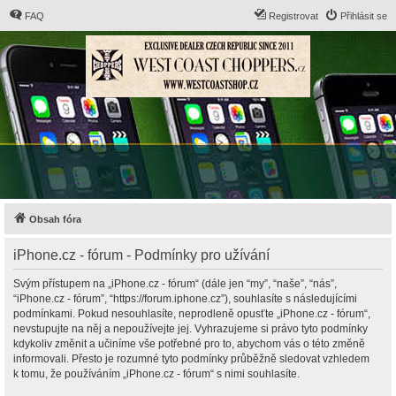
FAQ
Registrovat
Přihlásit se
Obsah fóra
iPhone.cz - fórum - Podmínky pro užívání
Svým přístupem na „iPhone.cz - fórum“ (dále jen “my”, “naše”, “nás”,
“iPhone.cz - fórum”, “https://forum.iphone.cz”), souhlasíte s následujícími
podmínkami. Pokud nesouhlasíte, neprodleně opusťte „iPhone.cz - fórum“,
nevstupujte na něj a nepoužívejte jej. Vyhrazujeme si právo tyto podmínky
kdykoliv změnit a učiníme vše potřebné pro to, abychom vás o této změně
informovali. Přesto je rozumné tyto podmínky průběžně sledovat vzhledem
k tomu, že používáním „iPhone.cz - fórum“ s nimi souhlasíte.