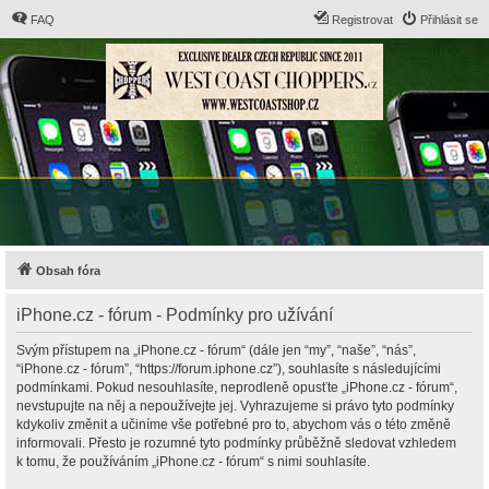
FAQ
Registrovat
Přihlásit se
Obsah fóra
iPhone.cz - fórum - Podmínky pro užívání
Svým přístupem na „iPhone.cz - fórum“ (dále jen “my”, “naše”, “nás”,
“iPhone.cz - fórum”, “https://forum.iphone.cz”), souhlasíte s následujícími
podmínkami. Pokud nesouhlasíte, neprodleně opusťte „iPhone.cz - fórum“,
nevstupujte na něj a nepoužívejte jej. Vyhrazujeme si právo tyto podmínky
kdykoliv změnit a učiníme vše potřebné pro to, abychom vás o této změně
informovali. Přesto je rozumné tyto podmínky průběžně sledovat vzhledem
k tomu, že používáním „iPhone.cz - fórum“ s nimi souhlasíte.