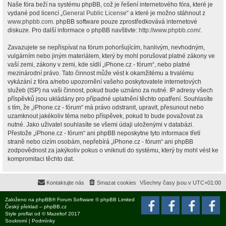
Naše fóra beží na systému phpBB, což je řešení internetového fóra, které je
vydané pod licencí „
General Public License
“ a které je možno stáhnout z
www.phpbb.com
. phpBB software pouze zprostředkovává internetové
diskuze. Pro další informace o phpBB navštivte:
http://www.phpbb.com/
.
Zavazujete se nepřispívat na fórum pohoršujícím, hanlivým, nevhodným,
vulgárním nebo jiným materiálem, který by mohl porušovat platné zákony ve
vaší zemi, zákony v zemi, kde sídlí „iPhone.cz - fórum“, nebo platné
mezinárodní právo. Tato činnost může vést k okamžitému a trvalému
vykázání z fóra a/nebo upozornění vašeho poskytovatele internetových
služeb (ISP) na vaši činnost, pokud bude uznáno za nutné. IP adresy všech
příspěvků jsou ukládány pro případné uplatnění těchto opatření. Souhlasíte
s tím, že „iPhone.cz - fórum“ má právo odstranit, upravit, přesunout nebo
uzamknout jakékoliv téma nebo příspěvek, pokud to bude považovat za
nutné. Jako uživatel souhlasíte se všemi údaji uloženými v databázi.
Přestože „iPhone.cz - fórum“ ani phpBB neposkytne tyto informace třetí
straně nebo cizím osobám, nepřebírá „iPhone.cz - fórum“ ani phpBB
zodpovědnost za jakýkoliv pokus o vniknutí do systému, který by mohl vést ke
kompromitaci těchto dat.
Kontaktujte nás
Smazat cookies
Všechny časy jsou v
UTC+01:00
Založeno na
phpBB
® Forum Software © phpBB Limited
Český překlad –
phpBB.cz
Style
proflat
od ©
Mazeltof
2017
Soukromí
|
Podmínky