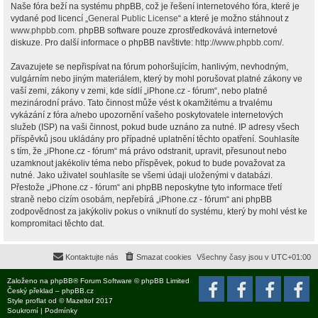
Naše fóra beží na systému phpBB, což je řešení internetového fóra, které je
vydané pod licencí „
General Public License
“ a které je možno stáhnout z
www.phpbb.com
. phpBB software pouze zprostředkovává internetové
diskuze. Pro další informace o phpBB navštivte:
http://www.phpbb.com/
.
Zavazujete se nepřispívat na fórum pohoršujícím, hanlivým, nevhodným,
vulgárním nebo jiným materiálem, který by mohl porušovat platné zákony ve
vaší zemi, zákony v zemi, kde sídlí „iPhone.cz - fórum“, nebo platné
mezinárodní právo. Tato činnost může vést k okamžitému a trvalému
vykázání z fóra a/nebo upozornění vašeho poskytovatele internetových
služeb (ISP) na vaši činnost, pokud bude uznáno za nutné. IP adresy všech
příspěvků jsou ukládány pro případné uplatnění těchto opatření. Souhlasíte
s tím, že „iPhone.cz - fórum“ má právo odstranit, upravit, přesunout nebo
uzamknout jakékoliv téma nebo příspěvek, pokud to bude považovat za
nutné. Jako uživatel souhlasíte se všemi údaji uloženými v databázi.
Přestože „iPhone.cz - fórum“ ani phpBB neposkytne tyto informace třetí
straně nebo cizím osobám, nepřebírá „iPhone.cz - fórum“ ani phpBB
zodpovědnost za jakýkoliv pokus o vniknutí do systému, který by mohl vést ke
kompromitaci těchto dat.
Kontaktujte nás
Smazat cookies
Všechny časy jsou v
UTC+01:00
Založeno na
phpBB
® Forum Software © phpBB Limited
Český překlad –
phpBB.cz
Style
proflat
od ©
Mazeltof
2017
Soukromí
|
Podmínky