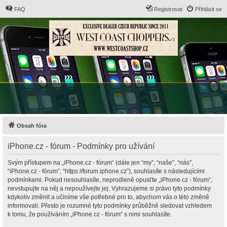
FAQ
Registrovat
Přihlásit se
Obsah fóra
iPhone.cz - fórum - Podmínky pro užívání
Svým přístupem na „iPhone.cz - fórum“ (dále jen “my”, “naše”, “nás”,
“iPhone.cz - fórum”, “https://forum.iphone.cz”), souhlasíte s následujícími
podmínkami. Pokud nesouhlasíte, neprodleně opusťte „iPhone.cz - fórum“,
nevstupujte na něj a nepoužívejte jej. Vyhrazujeme si právo tyto podmínky
kdykoliv změnit a učiníme vše potřebné pro to, abychom vás o této změně
informovali. Přesto je rozumné tyto podmínky průběžně sledovat vzhledem
k tomu, že používáním „iPhone.cz - fórum“ s nimi souhlasíte.