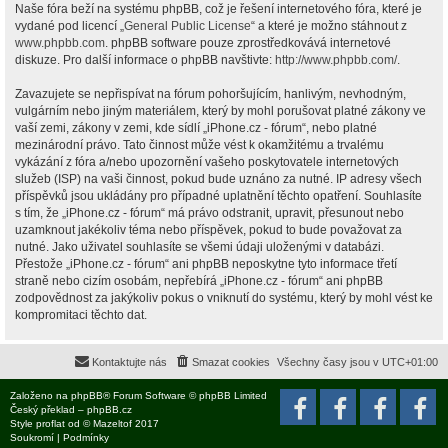
Naše fóra beží na systému phpBB, což je řešení internetového fóra, které je
vydané pod licencí „
General Public License
“ a které je možno stáhnout z
www.phpbb.com
. phpBB software pouze zprostředkovává internetové
diskuze. Pro další informace o phpBB navštivte:
http://www.phpbb.com/
.
Zavazujete se nepřispívat na fórum pohoršujícím, hanlivým, nevhodným,
vulgárním nebo jiným materiálem, který by mohl porušovat platné zákony ve
vaší zemi, zákony v zemi, kde sídlí „iPhone.cz - fórum“, nebo platné
mezinárodní právo. Tato činnost může vést k okamžitému a trvalému
vykázání z fóra a/nebo upozornění vašeho poskytovatele internetových
služeb (ISP) na vaši činnost, pokud bude uznáno za nutné. IP adresy všech
příspěvků jsou ukládány pro případné uplatnění těchto opatření. Souhlasíte
s tím, že „iPhone.cz - fórum“ má právo odstranit, upravit, přesunout nebo
uzamknout jakékoliv téma nebo příspěvek, pokud to bude považovat za
nutné. Jako uživatel souhlasíte se všemi údaji uloženými v databázi.
Přestože „iPhone.cz - fórum“ ani phpBB neposkytne tyto informace třetí
straně nebo cizím osobám, nepřebírá „iPhone.cz - fórum“ ani phpBB
zodpovědnost za jakýkoliv pokus o vniknutí do systému, který by mohl vést ke
kompromitaci těchto dat.
Kontaktujte nás
Smazat cookies
Všechny časy jsou v
UTC+01:00
Založeno na
phpBB
® Forum Software © phpBB Limited
Český překlad –
phpBB.cz
Style
proflat
od ©
Mazeltof
2017
Soukromí
|
Podmínky