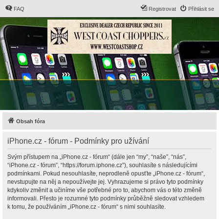
FAQ
Registrovat
Přihlásit se
Obsah fóra
iPhone.cz - fórum - Podmínky pro užívání
Svým přístupem na „iPhone.cz - fórum“ (dále jen “my”, “naše”, “nás”,
“iPhone.cz - fórum”, “https://forum.iphone.cz”), souhlasíte s následujícími
podmínkami. Pokud nesouhlasíte, neprodleně opusťte „iPhone.cz - fórum“,
nevstupujte na něj a nepoužívejte jej. Vyhrazujeme si právo tyto podmínky
kdykoliv změnit a učiníme vše potřebné pro to, abychom vás o této změně
informovali. Přesto je rozumné tyto podmínky průběžně sledovat vzhledem
k tomu, že používáním „iPhone.cz - fórum“ s nimi souhlasíte.