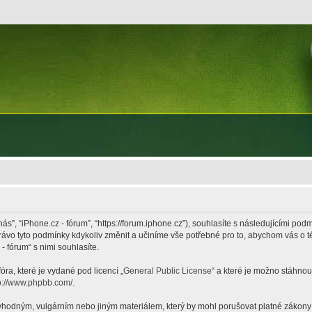
nás”, “iPhone.cz - fórum”, “https://forum.iphone.cz”), souhlasíte s následujícími p
právo tyto podmínky kdykoliv změnit a učiníme vše potřebné pro to, abychom vás o 
 fórum“ s nimi souhlasíte.
ra, které je vydané pod licencí „
General Public License
“ a které je možno stáhnou
p://www.phpbb.com/
.
hodným, vulgárním nebo jiným materiálem, který by mohl porušovat platné zákony ve