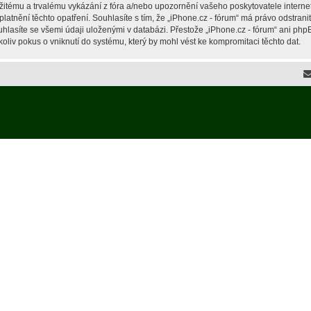
žitému a trvalému vykázání z fóra a/nebo upozornění vašeho poskytovatele interne
latnění těchto opatření. Souhlasíte s tím, že „iPhone.cz - fórum“ má právo odstran
hlasíte se všemi údaji uloženými v databázi. Přestože „iPhone.cz - fórum“ ani php
liv pokus o vniknutí do systému, který by mohl vést ke kompromitaci těchto dat.