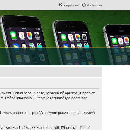
Registrovat
Přihlásit se
odmínkami. Pokud nesouhlasíte, neprodleně opusťte „iPhone.cz -
této změně informovali. Přesto je rozumné tyto podmínky
t z
www.phpbb.com
. phpBB software pouze zprostředkovává
 vaší zemi, zákony v zemi, kde sídlí „iPhone.cz - fórum“,