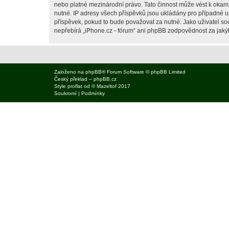
nebo platné mezinárodní právo. Tato činnost může vést k okam
nutné. IP adresy všech příspěvků jsou ukládány pro případné up
příspěvek, pokud to bude považovat za nutné. Jako uživatel sou
nepřebírá „iPhone.cz - fórum“ ani phpBB zodpovědnost za jakýko
Založeno na
phpBB
® Forum Software © phpBB Limited
Český překlad –
phpBB.cz
Style
proflat
od ©
Mazeltof
2017
Soukromí
|
Podmínky