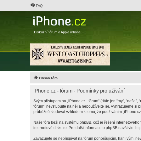
FAQ
Diskuzní fórum o Apple iPhone
Obsah fóra
iPhone.cz - fórum - Podmínky pro užívání
Svým přístupem na „iPhone.cz - fórum“ (dále jen “my”, “naše”, “
fórum“, nevstupujte na něj a nepoužívejte jej. Vyhrazujeme si 
průběžně sledovat vzhledem k tomu, že používáním „iPhone.cz -
Naše fóra beží na systému phpBB, což je řešení internetového fó
internetové diskuze. Pro další informace o phpBB navštivte:
htt
Zavazujete se nepřispívat na fórum pohoršujícím, hanlivým, nev