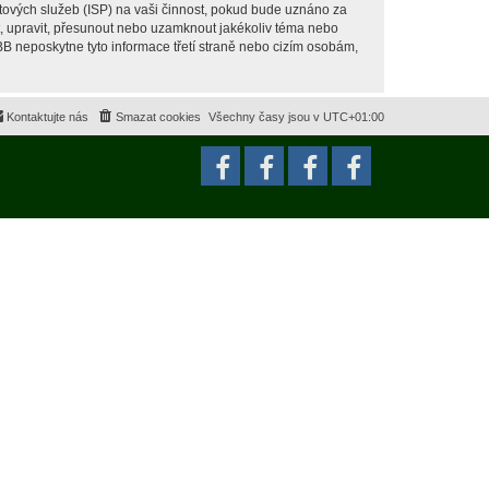
tových služeb (ISP) na vaši činnost, pokud bude uznáno za
it, upravit, přesunout nebo uzamknout jakékoliv téma nebo
BB neposkytne tyto informace třetí straně nebo cizím osobám,
Kontaktujte nás
Smazat cookies
Všechny časy jsou v
UTC+01:00