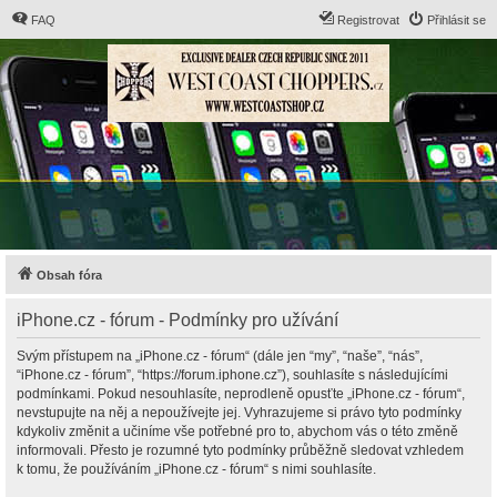
FAQ
Registrovat
Přihlásit se
Obsah fóra
iPhone.cz - fórum - Podmínky pro užívání
Svým přístupem na „iPhone.cz - fórum“ (dále jen “my”, “naše”, “nás”,
“iPhone.cz - fórum”, “https://forum.iphone.cz”), souhlasíte s následujícími
podmínkami. Pokud nesouhlasíte, neprodleně opusťte „iPhone.cz - fórum“,
nevstupujte na něj a nepoužívejte jej. Vyhrazujeme si právo tyto podmínky
kdykoliv změnit a učiníme vše potřebné pro to, abychom vás o této změně
informovali. Přesto je rozumné tyto podmínky průběžně sledovat vzhledem
k tomu, že používáním „iPhone.cz - fórum“ s nimi souhlasíte.