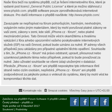
Naše fóra beží na systému phpBB, což je řešení internetového fóra, které je
vydané pod licencí „
General Public License
“ a které je možno stáhnout z
www.phpbb.com
. phpBB software pouze zprostředkovává internetové
diskuze. Pro další informace o phpBB navštivte:
http://www.phpbb.com/
.
Zavazujete se nepřispívat na fórum pohoršujícím, hanlivým, nevhodným,
vulgárním nebo jiným materiálem, který by mohl porušovat platné zákony ve
vaší zemi, zákony v zemi, kde sídlí „iPhone.cz - fórum“, nebo platné
mezinárodní právo. Tato činnost může vést k okamžitému a trvalému
vykázání z fóra a/nebo upozornění vašeho poskytovatele internetových
služeb (ISP) na vaši činnost, pokud bude uznáno za nutné. IP adresy všech
příspěvků jsou ukládány pro případné uplatnění těchto opatření. Souhlasíte
s tím, že „iPhone.cz - fórum“ má právo odstranit, upravit, přesunout nebo
uzamknout jakékoliv téma nebo příspěvek, pokud to bude považovat za
nutné. Jako uživatel souhlasíte se všemi údaji uloženými v databázi.
Přestože „iPhone.cz - fórum“ ani phpBB neposkytne tyto informace třetí
straně nebo cizím osobám, nepřebírá „iPhone.cz - fórum“ ani phpBB
zodpovědnost za jakýkoliv pokus o vniknutí do systému, který by mohl vést ke
kompromitaci těchto dat.
Kontaktujte nás
Smazat cookies
Všechny časy jsou v
UTC+01:00
Založeno na
phpBB
® Forum Software © phpBB Limited
Český překlad –
phpBB.cz
Style
proflat
od ©
Mazeltof
2017
Soukromí
|
Podmínky