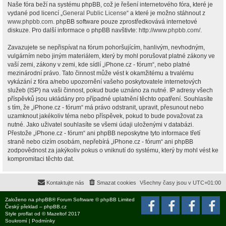
Naše fóra beží na systému phpBB, což je řešení internetového fóra, které je
vydané pod licencí „
General Public License
“ a které je možno stáhnout z
www.phpbb.com
. phpBB software pouze zprostředkovává internetové
diskuze. Pro další informace o phpBB navštivte:
http://www.phpbb.com/
.
Zavazujete se nepřispívat na fórum pohoršujícím, hanlivým, nevhodným,
vulgárním nebo jiným materiálem, který by mohl porušovat platné zákony ve
vaší zemi, zákony v zemi, kde sídlí „iPhone.cz - fórum“, nebo platné
mezinárodní právo. Tato činnost může vést k okamžitému a trvalému
vykázání z fóra a/nebo upozornění vašeho poskytovatele internetových
služeb (ISP) na vaši činnost, pokud bude uznáno za nutné. IP adresy všech
příspěvků jsou ukládány pro případné uplatnění těchto opatření. Souhlasíte
s tím, že „iPhone.cz - fórum“ má právo odstranit, upravit, přesunout nebo
uzamknout jakékoliv téma nebo příspěvek, pokud to bude považovat za
nutné. Jako uživatel souhlasíte se všemi údaji uloženými v databázi.
Přestože „iPhone.cz - fórum“ ani phpBB neposkytne tyto informace třetí
straně nebo cizím osobám, nepřebírá „iPhone.cz - fórum“ ani phpBB
zodpovědnost za jakýkoliv pokus o vniknutí do systému, který by mohl vést ke
kompromitaci těchto dat.
Kontaktujte nás
Smazat cookies
Všechny časy jsou v
UTC+01:00
Založeno na
phpBB
® Forum Software © phpBB Limited
Český překlad –
phpBB.cz
Style
proflat
od ©
Mazeltof
2017
Soukromí
|
Podmínky