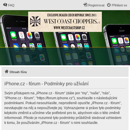
FAQ
Registrovat
Přihlásit se
Obsah fóra
iPhone.cz - fórum - Podmínky pro užívání
Svým přístupem na „iPhone.cz - fórum“ (dále jen “my”, “naše”, “nás”,
“iPhone.cz - fórum”, “https://forum.iphone.cz”), souhlasíte s následujícími
podmínkami. Pokud nesouhlasíte, neprodleně opusťte „iPhone.cz - fórum“,
nevstupujte na něj a nepoužívejte jej. Vyhrazujeme si právo tyto podmínky
kdykoliv změnit a učiníme vše potřebné pro to, abychom vás o této změně
informovali. Přesto je rozumné tyto podmínky průběžně sledovat vzhledem
k tomu, že používáním „iPhone.cz - fórum“ s nimi souhlasíte.