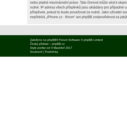
nebo platné mezinárodní právo. Tato činnost může vést k okam
nutné. IP adresy všech příspěvků jsou ukládány pro případné up
příspěvek, pokud to bude považovat za nutné. Jako uživatel sou
nepřebírá „iPhone.cz - fórum“ ani phpBB zodpovědnost za jakýko
Založeno na
phpBB
® Forum Software © phpBB Limited
Český překlad –
phpBB.cz
Style
proflat
od ©
Mazeltof
2017
Soukromí
|
Podmínky