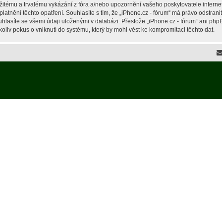
žitému a trvalému vykázání z fóra a/nebo upozornění vašeho poskytovatele interne
latnění těchto opatření. Souhlasíte s tím, že „iPhone.cz - fórum“ má právo odstran
hlasíte se všemi údaji uloženými v databázi. Přestože „iPhone.cz - fórum“ ani php
liv pokus o vniknutí do systému, který by mohl vést ke kompromitaci těchto dat.