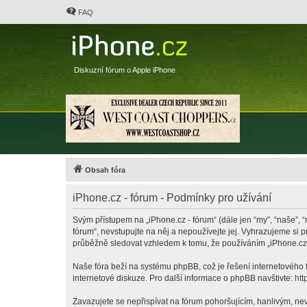
FAQ
Diskuzní fórum o Apple iPhone
Obsah fóra
iPhone.cz - fórum - Podmínky pro užívání
Svým přístupem na „iPhone.cz - fórum“ (dále jen “my”, “naše”, “
fórum“, nevstupujte na něj a nepoužívejte jej. Vyhrazujeme si 
průběžně sledovat vzhledem k tomu, že používáním „iPhone.cz -
Naše fóra beží na systému phpBB, což je řešení internetového fó
internetové diskuze. Pro další informace o phpBB navštivte:
htt
Zavazujete se nepřispívat na fórum pohoršujícím, hanlivým, nev