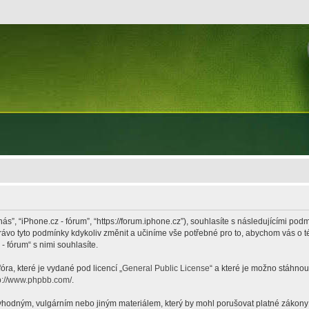
nás”, “iPhone.cz - fórum”, “https://forum.iphone.cz”), souhlasíte s následujícími p
právo tyto podmínky kdykoliv změnit a učiníme vše potřebné pro to, abychom vás o 
 fórum“ s nimi souhlasíte.
ra, které je vydané pod licencí „
General Public License
“ a které je možno stáhnou
p://www.phpbb.com/
.
hodným, vulgárním nebo jiným materiálem, který by mohl porušovat platné zákony ve