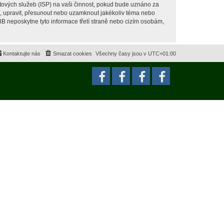
tových služeb (ISP) na vaši činnost, pokud bude uznáno za
it, upravit, přesunout nebo uzamknout jakékoliv téma nebo
BB neposkytne tyto informace třetí straně nebo cizím osobám,
Kontaktujte nás
Smazat cookies
Všechny časy jsou v
UTC+01:00