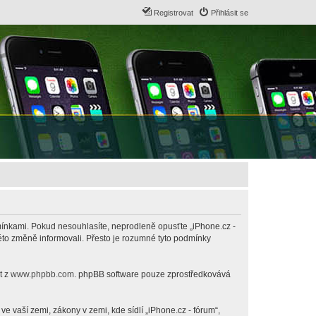
Registrovat
Přihlásit se
odmínkami. Pokud nesouhlasíte, neprodleně opusťte „iPhone.cz -
této změně informovali. Přesto je rozumné tyto podmínky
t z
www.phpbb.com
. phpBB software pouze zprostředkovává
 vaší zemi, zákony v zemi, kde sídlí „iPhone.cz - fórum“,