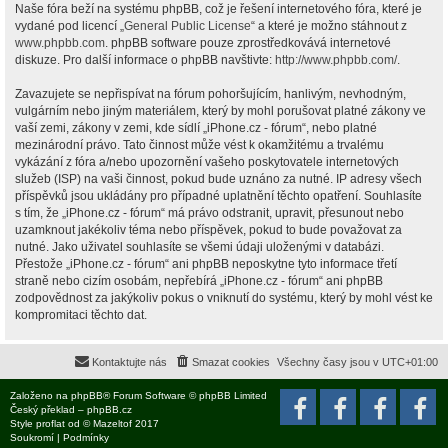
Naše fóra beží na systému phpBB, což je řešení internetového fóra, které je
vydané pod licencí „
General Public License
“ a které je možno stáhnout z
www.phpbb.com
. phpBB software pouze zprostředkovává internetové
diskuze. Pro další informace o phpBB navštivte:
http://www.phpbb.com/
.
Zavazujete se nepřispívat na fórum pohoršujícím, hanlivým, nevhodným,
vulgárním nebo jiným materiálem, který by mohl porušovat platné zákony ve
vaší zemi, zákony v zemi, kde sídlí „iPhone.cz - fórum“, nebo platné
mezinárodní právo. Tato činnost může vést k okamžitému a trvalému
vykázání z fóra a/nebo upozornění vašeho poskytovatele internetových
služeb (ISP) na vaši činnost, pokud bude uznáno za nutné. IP adresy všech
příspěvků jsou ukládány pro případné uplatnění těchto opatření. Souhlasíte
s tím, že „iPhone.cz - fórum“ má právo odstranit, upravit, přesunout nebo
uzamknout jakékoliv téma nebo příspěvek, pokud to bude považovat za
nutné. Jako uživatel souhlasíte se všemi údaji uloženými v databázi.
Přestože „iPhone.cz - fórum“ ani phpBB neposkytne tyto informace třetí
straně nebo cizím osobám, nepřebírá „iPhone.cz - fórum“ ani phpBB
zodpovědnost za jakýkoliv pokus o vniknutí do systému, který by mohl vést ke
kompromitaci těchto dat.
Kontaktujte nás
Smazat cookies
Všechny časy jsou v
UTC+01:00
Založeno na
phpBB
® Forum Software © phpBB Limited
Český překlad –
phpBB.cz
Style
proflat
od ©
Mazeltof
2017
Soukromí
|
Podmínky