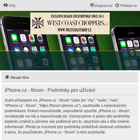
FAQ
Registrovat
Přihlásit se
Obsah fóra
iPhone.cz - fórum - Podmínky pro užívání
Svým přístupem na „iPhone.cz - fórum“ (dále jen “my”, “naše”, “nás”,
“iPhone.cz - fórum”, “https://forum.iphone.cz”), souhlasíte s následujícími
podmínkami. Pokud nesouhlasíte, neprodleně opusťte „iPhone.cz - fórum“,
nevstupujte na něj a nepoužívejte jej. Vyhrazujeme si právo tyto podmínky
kdykoliv změnit a učiníme vše potřebné pro to, abychom vás o této změně
informovali. Přesto je rozumné tyto podmínky průběžně sledovat vzhledem
k tomu, že používáním „iPhone.cz - fórum“ s nimi souhlasíte.