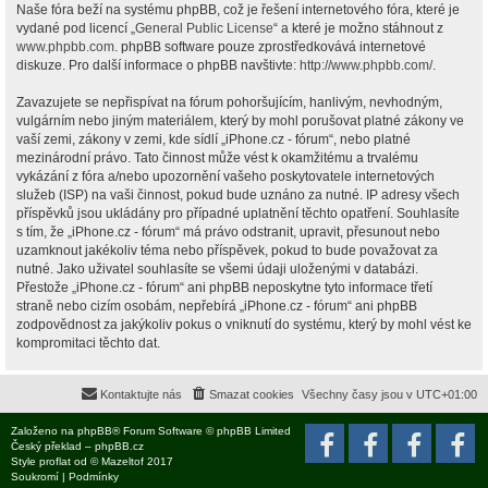
Naše fóra beží na systému phpBB, což je řešení internetového fóra, které je
vydané pod licencí „
General Public License
“ a které je možno stáhnout z
www.phpbb.com
. phpBB software pouze zprostředkovává internetové
diskuze. Pro další informace o phpBB navštivte:
http://www.phpbb.com/
.
Zavazujete se nepřispívat na fórum pohoršujícím, hanlivým, nevhodným,
vulgárním nebo jiným materiálem, který by mohl porušovat platné zákony ve
vaší zemi, zákony v zemi, kde sídlí „iPhone.cz - fórum“, nebo platné
mezinárodní právo. Tato činnost může vést k okamžitému a trvalému
vykázání z fóra a/nebo upozornění vašeho poskytovatele internetových
služeb (ISP) na vaši činnost, pokud bude uznáno za nutné. IP adresy všech
příspěvků jsou ukládány pro případné uplatnění těchto opatření. Souhlasíte
s tím, že „iPhone.cz - fórum“ má právo odstranit, upravit, přesunout nebo
uzamknout jakékoliv téma nebo příspěvek, pokud to bude považovat za
nutné. Jako uživatel souhlasíte se všemi údaji uloženými v databázi.
Přestože „iPhone.cz - fórum“ ani phpBB neposkytne tyto informace třetí
straně nebo cizím osobám, nepřebírá „iPhone.cz - fórum“ ani phpBB
zodpovědnost za jakýkoliv pokus o vniknutí do systému, který by mohl vést ke
kompromitaci těchto dat.
Kontaktujte nás
Smazat cookies
Všechny časy jsou v
UTC+01:00
Založeno na
phpBB
® Forum Software © phpBB Limited
Český překlad –
phpBB.cz
Style
proflat
od ©
Mazeltof
2017
Soukromí
|
Podmínky