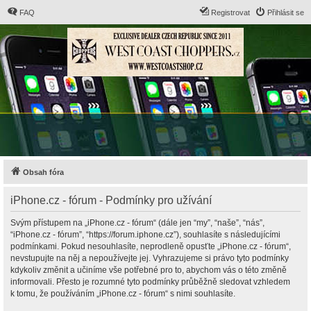
FAQ
Registrovat
Přihlásit se
Obsah fóra
iPhone.cz - fórum - Podmínky pro užívání
Svým přístupem na „iPhone.cz - fórum“ (dále jen “my”, “naše”, “nás”,
“iPhone.cz - fórum”, “https://forum.iphone.cz”), souhlasíte s následujícími
podmínkami. Pokud nesouhlasíte, neprodleně opusťte „iPhone.cz - fórum“,
nevstupujte na něj a nepoužívejte jej. Vyhrazujeme si právo tyto podmínky
kdykoliv změnit a učiníme vše potřebné pro to, abychom vás o této změně
informovali. Přesto je rozumné tyto podmínky průběžně sledovat vzhledem
k tomu, že používáním „iPhone.cz - fórum“ s nimi souhlasíte.