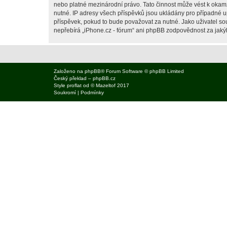
nebo platné mezinárodní právo. Tato činnost může vést k okam
nutné. IP adresy všech příspěvků jsou ukládány pro případné up
příspěvek, pokud to bude považovat za nutné. Jako uživatel sou
nepřebírá „iPhone.cz - fórum“ ani phpBB zodpovědnost za jakýko
Založeno na
phpBB
® Forum Software © phpBB Limited
Český překlad –
phpBB.cz
Style
proflat
od ©
Mazeltof
2017
Soukromí
|
Podmínky