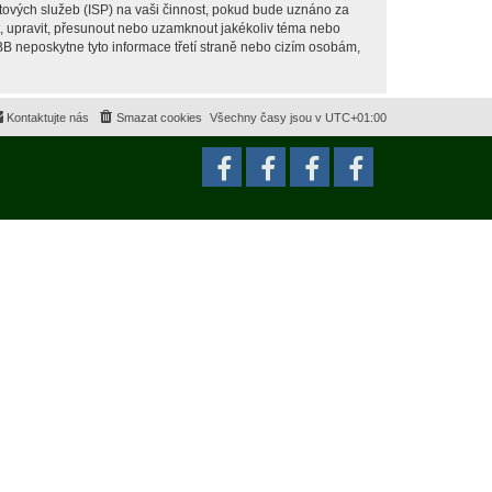
tových služeb (ISP) na vaši činnost, pokud bude uznáno za
it, upravit, přesunout nebo uzamknout jakékoliv téma nebo
BB neposkytne tyto informace třetí straně nebo cizím osobám,
Kontaktujte nás
Smazat cookies
Všechny časy jsou v
UTC+01:00