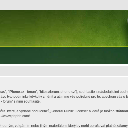
nás”, “iPhone.cz - fórum”, “https://forum.iphone.cz”), souhlasíte s následujícími p
právo tyto podmínky kdykoliv změnit a učiníme vše potřebné pro to, abychom vás o 
 fórum“ s nimi souhlasíte.
ra, které je vydané pod licencí „
General Public License
“ a které je možno stáhnou
p://www.phpbb.com/
.
hodným, vulgárním nebo jiným materiálem, který by mohl porušovat platné zákony ve