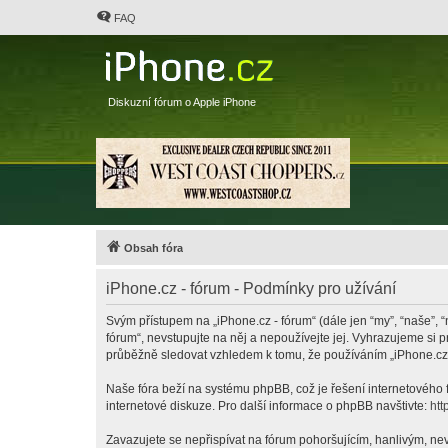
FAQ
Diskuzní fórum o Apple iPhone
Obsah fóra
iPhone.cz - fórum - Podmínky pro užívání
Svým přístupem na „iPhone.cz - fórum“ (dále jen “my”, “naše”, “
fórum“, nevstupujte na něj a nepoužívejte jej. Vyhrazujeme si 
průběžně sledovat vzhledem k tomu, že používáním „iPhone.cz -
Naše fóra beží na systému phpBB, což je řešení internetového fó
internetové diskuze. Pro další informace o phpBB navštivte:
htt
Zavazujete se nepřispívat na fórum pohoršujícím, hanlivým, nev