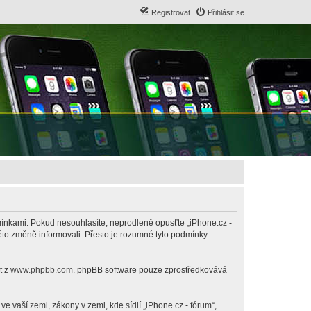
Registrovat
Přihlásit se
odmínkami. Pokud nesouhlasíte, neprodleně opusťte „iPhone.cz -
této změně informovali. Přesto je rozumné tyto podmínky
t z
www.phpbb.com
. phpBB software pouze zprostředkovává
 vaší zemi, zákony v zemi, kde sídlí „iPhone.cz - fórum“,