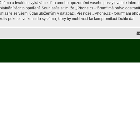
žitému a trvalému vykázání z fóra a/nebo upozornění vašeho poskytovatele interne
latnění těchto opatření. Souhlasíte s tím, že „iPhone.cz - fórum“ má právo odstran
hlasíte se všemi údaji uloženými v databázi. Přestože „iPhone.cz - fórum“ ani php
liv pokus o vniknutí do systému, který by mohl vést ke kompromitaci těchto dat.