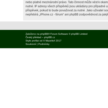
nebo platné mezinárodní právo. Tato činnost může vést k okam
nutné. IP adresy všech příspěvků jsou ukládány pro případné up
příspěvek, pokud to bude považovat za nutné. Jako uživatel sou
nepřebírá „iPhone.cz - fórum“ ani phpBB zodpovědnost za jakýko
Založeno na
phpBB
® Forum Software © phpBB Limited
Český překlad –
phpBB.cz
Style
proflat
od ©
Mazeltof
2017
Soukromí
|
Podmínky