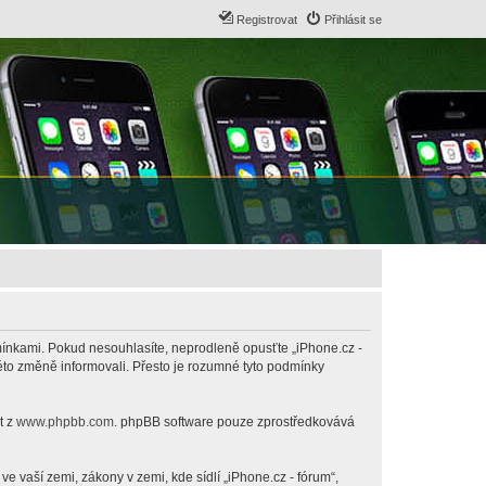
Registrovat
Přihlásit se
odmínkami. Pokud nesouhlasíte, neprodleně opusťte „iPhone.cz -
této změně informovali. Přesto je rozumné tyto podmínky
t z
www.phpbb.com
. phpBB software pouze zprostředkovává
 vaší zemi, zákony v zemi, kde sídlí „iPhone.cz - fórum“,