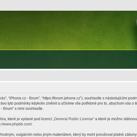
nás”, “iPhone.cz - fórum”, “https://forum.iphone.cz”), souhlasíte s následujícími p
právo tyto podmínky kdykoliv změnit a učiníme vše potřebné pro to, abychom vás o 
 fórum“ s nimi souhlasíte.
ra, které je vydané pod licencí „
General Public License
“ a které je možno stáhnou
p://www.phpbb.com/
.
hodným, vulgárním nebo jiným materiálem, který by mohl porušovat platné zákony ve