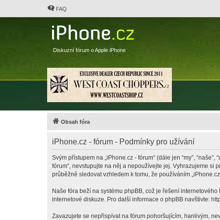
FAQ
Diskuzní fórum o Apple iPhone
Obsah fóra
iPhone.cz - fórum - Podmínky pro užívání
Svým přístupem na „iPhone.cz - fórum“ (dále jen “my”, “naše”, “
fórum“, nevstupujte na něj a nepoužívejte jej. Vyhrazujeme si 
průběžně sledovat vzhledem k tomu, že používáním „iPhone.cz -
Naše fóra beží na systému phpBB, což je řešení internetového fó
internetové diskuze. Pro další informace o phpBB navštivte:
htt
Zavazujete se nepřispívat na fórum pohoršujícím, hanlivým, nev