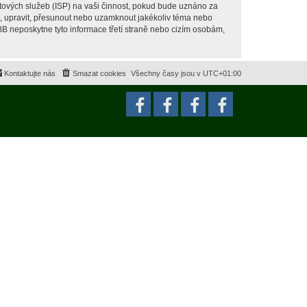
tových služeb (ISP) na vaši činnost, pokud bude uznáno za
it, upravit, přesunout nebo uzamknout jakékoliv téma nebo
BB neposkytne tyto informace třetí straně nebo cizím osobám,
Kontaktujte nás
Smazat cookies
Všechny časy jsou v
UTC+01:00