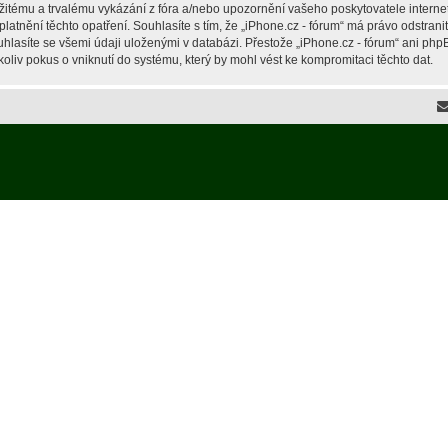
žitému a trvalému vykázání z fóra a/nebo upozornění vašeho poskytovatele interne
latnění těchto opatření. Souhlasíte s tím, že „iPhone.cz - fórum“ má právo odstran
hlasíte se všemi údaji uloženými v databázi. Přestože „iPhone.cz - fórum“ ani php
liv pokus o vniknutí do systému, který by mohl vést ke kompromitaci těchto dat.