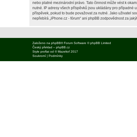
nebo platné mezinárodní právo. Tato činnost může vést k okam
nutné. IP adresy všech příspěvků jsou ukládány pro případné up
příspěvek, pokud to bude považovat za nutné. Jako uživatel sou
nepřebírá „iPhone.cz - fórum“ ani phpBB zodpovědnost za jakýko
Založeno na
phpBB
® Forum Software © phpBB Limited
Český překlad –
phpBB.cz
Style
proflat
od ©
Mazeltof
2017
Soukromí
|
Podmínky