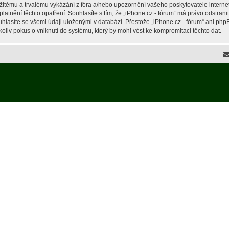
žitému a trvalému vykázání z fóra a/nebo upozornění vašeho poskytovatele interne
latnění těchto opatření. Souhlasíte s tím, že „iPhone.cz - fórum“ má právo odstran
hlasíte se všemi údaji uloženými v databázi. Přestože „iPhone.cz - fórum“ ani php
liv pokus o vniknutí do systému, který by mohl vést ke kompromitaci těchto dat.