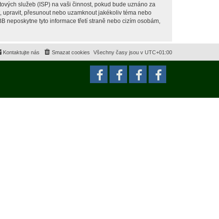
tových služeb (ISP) na vaši činnost, pokud bude uznáno za
it, upravit, přesunout nebo uzamknout jakékoliv téma nebo
BB neposkytne tyto informace třetí straně nebo cizím osobám,
Kontaktujte nás
Smazat cookies
Všechny časy jsou v
UTC+01:00