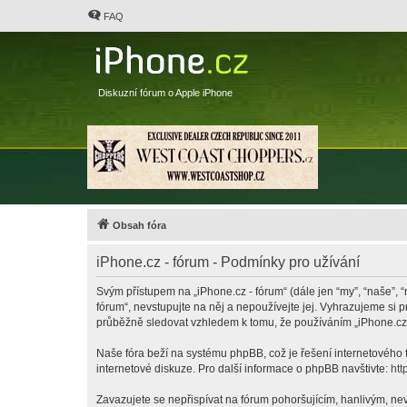
FAQ
Diskuzní fórum o Apple iPhone
Obsah fóra
iPhone.cz - fórum - Podmínky pro užívání
Svým přístupem na „iPhone.cz - fórum“ (dále jen “my”, “naše”, “
fórum“, nevstupujte na něj a nepoužívejte jej. Vyhrazujeme si 
průběžně sledovat vzhledem k tomu, že používáním „iPhone.cz -
Naše fóra beží na systému phpBB, což je řešení internetového fó
internetové diskuze. Pro další informace o phpBB navštivte:
htt
Zavazujete se nepřispívat na fórum pohoršujícím, hanlivým, nev