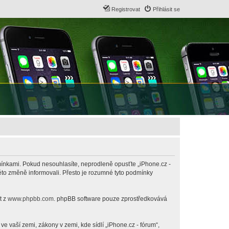
Registrovat
Přihlásit se
odmínkami. Pokud nesouhlasíte, neprodleně opusťte „iPhone.cz -
této změně informovali. Přesto je rozumné tyto podmínky
t z
www.phpbb.com
. phpBB software pouze zprostředkovává
 vaší zemi, zákony v zemi, kde sídlí „iPhone.cz - fórum“,