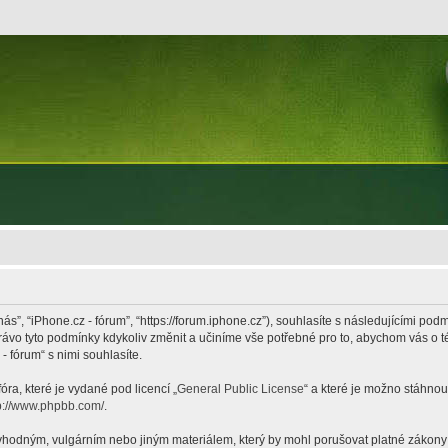
nás”, “iPhone.cz - fórum”, “https://forum.iphone.cz”), souhlasíte s následujícími p
právo tyto podmínky kdykoliv změnit a učiníme vše potřebné pro to, abychom vás o 
 fórum“ s nimi souhlasíte.
ra, které je vydané pod licencí „
General Public License
“ a které je možno stáhnou
p://www.phpbb.com/
.
hodným, vulgárním nebo jiným materiálem, který by mohl porušovat platné zákony ve