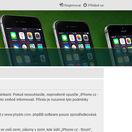
Registrovat
Přihlásit se
odmínkami. Pokud nesouhlasíte, neprodleně opusťte „iPhone.cz -
této změně informovali. Přesto je rozumné tyto podmínky
t z
www.phpbb.com
. phpBB software pouze zprostředkovává
 vaší zemi, zákony v zemi, kde sídlí „iPhone.cz - fórum“,