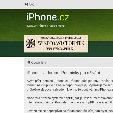
FAQ
Diskuzní fórum o Apple iPhone
Obsah fóra
iPhone.cz - fórum - Podmínky pro užívání
Svým přístupem na „iPhone.cz - fórum“ (dále jen “my”, “naše”, “
fórum“, nevstupujte na něj a nepoužívejte jej. Vyhrazujeme si 
průběžně sledovat vzhledem k tomu, že používáním „iPhone.cz -
Naše fóra beží na systému phpBB, což je řešení internetového fó
internetové diskuze. Pro další informace o phpBB navštivte:
htt
Zavazujete se nepřispívat na fórum pohoršujícím, hanlivým, nev