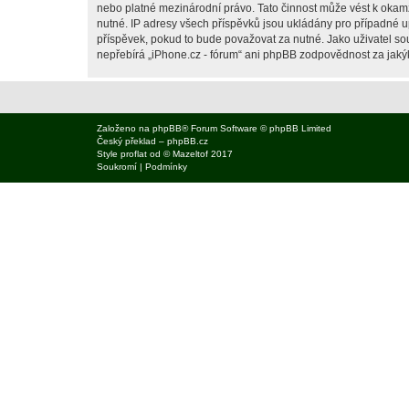
nebo platné mezinárodní právo. Tato činnost může vést k okam
nutné. IP adresy všech příspěvků jsou ukládány pro případné up
příspěvek, pokud to bude považovat za nutné. Jako uživatel sou
nepřebírá „iPhone.cz - fórum“ ani phpBB zodpovědnost za jakýko
Založeno na
phpBB
® Forum Software © phpBB Limited
Český překlad –
phpBB.cz
Style
proflat
od ©
Mazeltof
2017
Soukromí
|
Podmínky