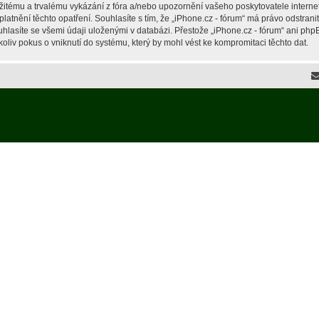
žitému a trvalému vykázání z fóra a/nebo upozornění vašeho poskytovatele interne
latnění těchto opatření. Souhlasíte s tím, že „iPhone.cz - fórum“ má právo odstran
hlasíte se všemi údaji uloženými v databázi. Přestože „iPhone.cz - fórum“ ani php
liv pokus o vniknutí do systému, který by mohl vést ke kompromitaci těchto dat.