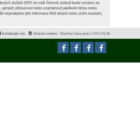
tových služeb (ISP) na vaši činnost, pokud bude uznáno za
it, upravit, přesunout nebo uzamknout jakékoliv téma nebo
BB neposkytne tyto informace třetí straně nebo cizím osobám,
Kontaktujte nás
Smazat cookies
Všechny časy jsou v
UTC+01:00