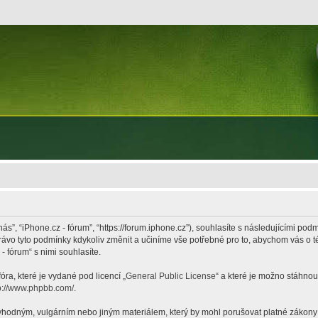
nás”, “iPhone.cz - fórum”, “https://forum.iphone.cz”), souhlasíte s následujícími p
právo tyto podmínky kdykoliv změnit a učiníme vše potřebné pro to, abychom vás o 
 fórum“ s nimi souhlasíte.
ra, které je vydané pod licencí „
General Public License
“ a které je možno stáhnou
p://www.phpbb.com/
.
hodným, vulgárním nebo jiným materiálem, který by mohl porušovat platné zákony ve