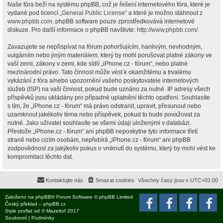
Naše fóra beží na systému phpBB, což je řešení internetového fóra, které je
vydané pod licencí „
General Public License
“ a které je možno stáhnout z
www.phpbb.com
. phpBB software pouze zprostředkovává internetové
diskuze. Pro další informace o phpBB navštivte:
http://www.phpbb.com/
.
Zavazujete se nepřispívat na fórum pohoršujícím, hanlivým, nevhodným,
vulgárním nebo jiným materiálem, který by mohl porušovat platné zákony ve
vaší zemi, zákony v zemi, kde sídlí „iPhone.cz - fórum“, nebo platné
mezinárodní právo. Tato činnost může vést k okamžitému a trvalému
vykázání z fóra a/nebo upozornění vašeho poskytovatele internetových
služeb (ISP) na vaši činnost, pokud bude uznáno za nutné. IP adresy všech
příspěvků jsou ukládány pro případné uplatnění těchto opatření. Souhlasíte
s tím, že „iPhone.cz - fórum“ má právo odstranit, upravit, přesunout nebo
uzamknout jakékoliv téma nebo příspěvek, pokud to bude považovat za
nutné. Jako uživatel souhlasíte se všemi údaji uloženými v databázi.
Přestože „iPhone.cz - fórum“ ani phpBB neposkytne tyto informace třetí
straně nebo cizím osobám, nepřebírá „iPhone.cz - fórum“ ani phpBB
zodpovědnost za jakýkoliv pokus o vniknutí do systému, který by mohl vést ke
kompromitaci těchto dat.
Kontaktujte nás
Smazat cookies
Všechny časy jsou v
UTC+01:00
Založeno na
phpBB
® Forum Software © phpBB Limited
Český překlad –
phpBB.cz
Style
proflat
od ©
Mazeltof
2017
Soukromí
|
Podmínky