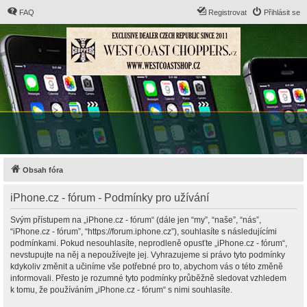
FAQ
Registrovat
Přihlásit se
Obsah fóra
iPhone.cz - fórum - Podmínky pro užívání
Svým přístupem na „iPhone.cz - fórum“ (dále jen “my”, “naše”, “nás”,
“iPhone.cz - fórum”, “https://forum.iphone.cz”), souhlasíte s následujícími
podmínkami. Pokud nesouhlasíte, neprodleně opusťte „iPhone.cz - fórum“,
nevstupujte na něj a nepoužívejte jej. Vyhrazujeme si právo tyto podmínky
kdykoliv změnit a učiníme vše potřebné pro to, abychom vás o této změně
informovali. Přesto je rozumné tyto podmínky průběžně sledovat vzhledem
k tomu, že používáním „iPhone.cz - fórum“ s nimi souhlasíte.