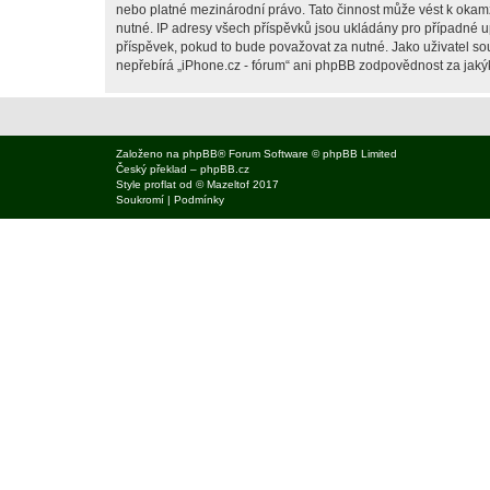
nebo platné mezinárodní právo. Tato činnost může vést k okam
nutné. IP adresy všech příspěvků jsou ukládány pro případné up
příspěvek, pokud to bude považovat za nutné. Jako uživatel sou
nepřebírá „iPhone.cz - fórum“ ani phpBB zodpovědnost za jakýko
Založeno na
phpBB
® Forum Software © phpBB Limited
Český překlad –
phpBB.cz
Style
proflat
od ©
Mazeltof
2017
Soukromí
|
Podmínky