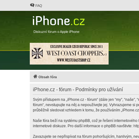
FAQ
Diskuzní fórum o Apple iPhone
Obsah fóra
iPhone.cz - fórum - Podmínky pro užívání
Svým přístupem na „iPhone.cz - fórum“ (dále jen “my”, “naše”, “
fórum“, nevstupujte na něj a nepoužívejte jej. Vyhrazujeme si 
průběžně sledovat vzhledem k tomu, že používáním „iPhone.cz -
Naše fóra beží na systému phpBB, což je řešení internetového fó
internetové diskuze. Pro další informace o phpBB navštivte:
htt
Zavazujete se nepřispívat na fórum pohoršujícím, hanlivým, nev