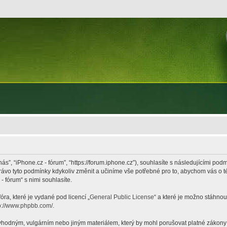
nás”, “iPhone.cz - fórum”, “https://forum.iphone.cz”), souhlasíte s následujícími p
právo tyto podmínky kdykoliv změnit a učiníme vše potřebné pro to, abychom vás o 
 fórum“ s nimi souhlasíte.
ra, které je vydané pod licencí „
General Public License
“ a které je možno stáhnou
p://www.phpbb.com/
.
hodným, vulgárním nebo jiným materiálem, který by mohl porušovat platné zákony ve