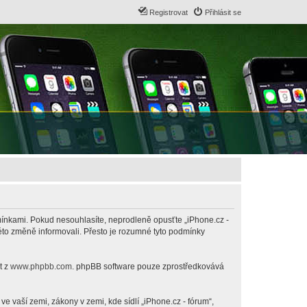
Registrovat
Přihlásit se
odmínkami. Pokud nesouhlasíte, neprodleně opusťte „iPhone.cz -
této změně informovali. Přesto je rozumné tyto podmínky
t z
www.phpbb.com
. phpBB software pouze zprostředkovává
 vaší zemi, zákony v zemi, kde sídlí „iPhone.cz - fórum“,