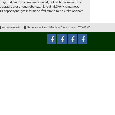
tových služeb (ISP) na vaši činnost, pokud bude uznáno za
it, upravit, přesunout nebo uzamknout jakékoliv téma nebo
BB neposkytne tyto informace třetí straně nebo cizím osobám,
Kontaktujte nás
Smazat cookies
Všechny časy jsou v
UTC+01:00