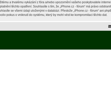
žitému a trvalému vykázání z fóra a/nebo upozornění vašeho poskytovatele interne
latnění těchto opatření. Souhlasíte s tím, že „iPhone.cz - fórum“ má právo odstran
hlasíte se všemi údaji uloženými v databázi. Přestože „iPhone.cz - fórum“ ani php
liv pokus o vniknutí do systému, který by mohl vést ke kompromitaci těchto dat.