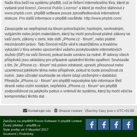
Naše fóra beží na systému phpBB, což je řešení internetového fóra, které je
vydané pod licencí „
General Public License
“ a které je možno stáhnout z
www.phpbb.com
. phpBB software pouze zprostředkovává internetové
diskuze. Pro další informace o phpBB navštivte:
http://www.phpbb.com/
.
Zavazujete se nepřispívat na fórum pohoršujícím, hanlivým, nevhodným,
vulgárním nebo jiným materiálem, který by mohl porušovat platné zákony ve
vaší zemi, zákony v zemi, kde sídlí „iPhone.cz - fórum“, nebo platné
mezinárodní právo. Tato činnost může vést k okamžitému a trvalému
vykázání z fóra a/nebo upozornění vašeho poskytovatele internetových
služeb (ISP) na vaši činnost, pokud bude uznáno za nutné. IP adresy všech
příspěvků jsou ukládány pro případné uplatnění těchto opatření. Souhlasíte
s tím, že „iPhone.cz - fórum“ má právo odstranit, upravit, přesunout nebo
uzamknout jakékoliv téma nebo příspěvek, pokud to bude považovat za
nutné. Jako uživatel souhlasíte se všemi údaji uloženými v databázi.
Přestože „iPhone.cz - fórum“ ani phpBB neposkytne tyto informace třetí
straně nebo cizím osobám, nepřebírá „iPhone.cz - fórum“ ani phpBB
zodpovědnost za jakýkoliv pokus o vniknutí do systému, který by mohl vést ke
kompromitaci těchto dat.
Kontaktujte nás
Smazat cookies
Všechny časy jsou v
UTC+01:00
Založeno na
phpBB
® Forum Software © phpBB Limited
Český překlad –
phpBB.cz
Style
proflat
od ©
Mazeltof
2017
Soukromí
|
Podmínky