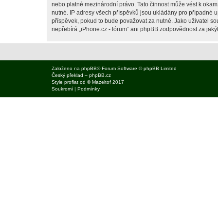
nebo platné mezinárodní právo. Tato činnost může vést k okam
nutné. IP adresy všech příspěvků jsou ukládány pro případné up
příspěvek, pokud to bude považovat za nutné. Jako uživatel sou
nepřebírá „iPhone.cz - fórum“ ani phpBB zodpovědnost za jakýko
Založeno na
phpBB
® Forum Software © phpBB Limited
Český překlad –
phpBB.cz
Style
proflat
od ©
Mazeltof
2017
Soukromí
|
Podmínky