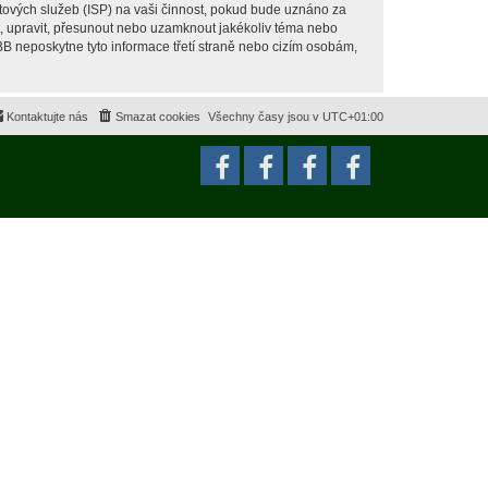
tových služeb (ISP) na vaši činnost, pokud bude uznáno za
it, upravit, přesunout nebo uzamknout jakékoliv téma nebo
BB neposkytne tyto informace třetí straně nebo cizím osobám,
Kontaktujte nás
Smazat cookies
Všechny časy jsou v
UTC+01:00