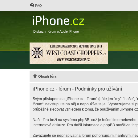
FAQ
Diskuzní fórum o Apple iPhone
Obsah fóra
iPhone.cz - fórum - Podmínky pro užívání
Svým přístupem na „iPhone.cz - fórum“ (dále jen “my”, “naše”, “
fórum“, nevstupujte na něj a nepoužívejte jej. Vyhrazujeme si 
průběžně sledovat vzhledem k tomu, že používáním „iPhone.cz -
Naše fóra beží na systému phpBB, což je řešení internetového fó
internetové diskuze. Pro další informace o phpBB navštivte:
htt
Zavazujete se nepřispívat na fórum pohoršujícím, hanlivým, nev