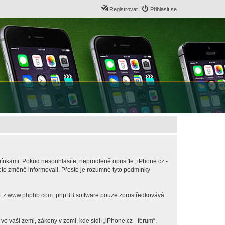
Registrovat
Přihlásit se
odmínkami. Pokud nesouhlasíte, neprodleně opusťte „iPhone.cz -
této změně informovali. Přesto je rozumné tyto podmínky
t z
www.phpbb.com
. phpBB software pouze zprostředkovává
 vaší zemi, zákony v zemi, kde sídlí „iPhone.cz - fórum“,