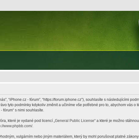
nás”, “iPhone.cz - fórum”, “https://forum.iphone.cz”), souhlasíte s následujícími p
právo tyto podmínky kdykoliv změnit a učiníme vše potřebné pro to, abychom vás o 
 fórum“ s nimi souhlasíte.
ra, které je vydané pod licencí „
General Public License
“ a které je možno stáhnou
p://www.phpbb.com/
.
hodným, vulgárním nebo jiným materiálem, který by mohl porušovat platné zákony ve