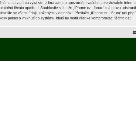
žitému a trvalému vykázání z fóra a/nebo upozornění vašeho poskytovatele interne
latnění těchto opatření. Souhlasíte s tím, že „iPhone.cz - fórum“ má právo odstran
hlasíte se všemi údaji uloženými v databázi. Přestože „iPhone.cz - fórum“ ani php
liv pokus o vniknutí do systému, který by mohl vést ke kompromitaci těchto dat.