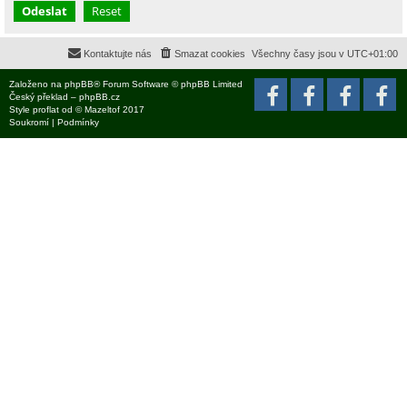
Kontaktujte nás
Smazat cookies
Všechny časy jsou v
UTC+01:00
Založeno na
phpBB
® Forum Software © phpBB Limited
Český překlad –
phpBB.cz
Style
proflat
od ©
Mazeltof
2017
Soukromí
|
Podmínky