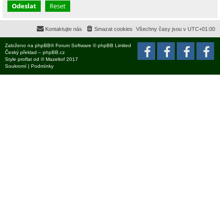
Kontaktujte nás
Smazat cookies
Všechny časy jsou v
UTC+01:00
Založeno na
phpBB
® Forum Software © phpBB Limited
Český překlad –
phpBB.cz
Style
proflat
od ©
Mazeltof
2017
Soukromí
|
Podmínky