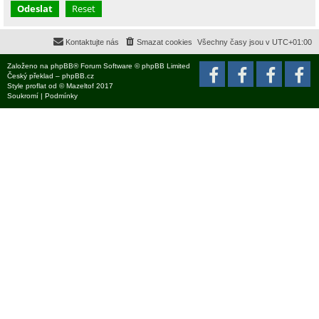
Kontaktujte nás
Smazat cookies
Všechny časy jsou v
UTC+01:00
Založeno na
phpBB
® Forum Software © phpBB Limited
Český překlad –
phpBB.cz
Style
proflat
od ©
Mazeltof
2017
Soukromí
|
Podmínky